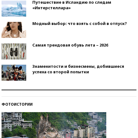
Путешествие в Исландию по следам
«Интерстеллара»
Модный выбор: что взять с собой в отпуск?
Самая трендовая обувь лета – 2026
Знаменитости и бизнесмены, добившиеся
успеха со второй попытки
Как защититься от солнца на курорте?
ФОТОИСТОРИИ
Кто изобрел средства связи?