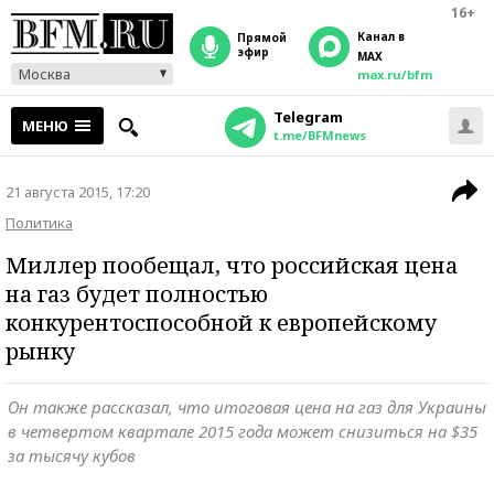
16+
Канал в
прямой
эфир
MAX
Москва
max.ru/bfm
Telegram
МЕНЮ
t.me/BFMnews
21 августа 2015, 17:20
Политика
Миллер пообещал, что российская цена
на газ будет полностью
конкурентоспособной к европейскому
рынку
Он также рассказал, что итоговая цена на газ для Украины
в четвертом квартале 2015 года может снизиться на $35
за тысячу кубов