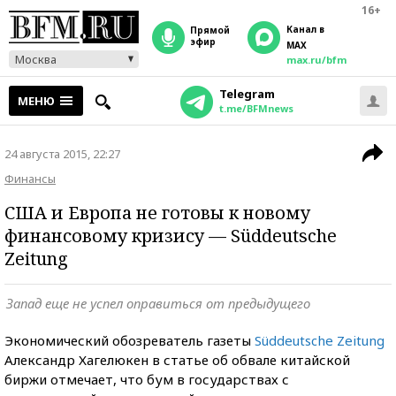
16+
Канал в
прямой
эфир
MAX
Москва
max.ru/bfm
Telegram
МЕНЮ
t.me/BFMnews
24 августа 2015, 22:27
Финансы
США и Европа не готовы к новому
финансовому кризису — Süddeutsche
Zeitung
Запад еще не успел оправиться от предыдущего
Экономический обозреватель газеты
Süddeutsche Zeitung
Александр Хагелюкен в статье об обвале китайской
биржи отмечает, что бум в государствах с