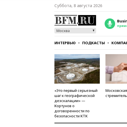
Суббота, 8 августа 2026
Busi
прям
Москва
ИНТЕРВЬЮ
ПОДКАСТЫ
КОМПА
СТИЛЬ
ТЕСТЫ
«Это первый серьезный
Московская
шаг к географической
стремитель
деэскалации» —
Кортунов о
договоренности по
безопасности КТК