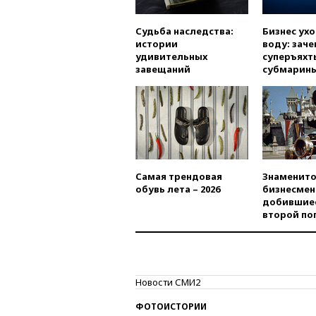
Судьба наследства:
Бизнес ух
истории
воду: заче
удивительных
суперъяхт
завещаний
субмарин
Самая трендовая
Знаменито
обувь лета – 2026
бизнесмен
добившиес
второй по
Новости СМИ2
ФОТОИСТОРИИ