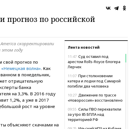
 прогноз по российской
f America скорректировали
Лента новостей
в этом году
11:47
Суд оставил под
 свой прогноз по
арестом Rolls-Royce блогера
Лерчек
т
«Немецкая волна»
. Как
ованном в понедельник,
11:07
При столкновении
ажет отрицательную
катера и лодки под Самарой
погибли два человека
эксперты банка
теля на 3,3%. В 2016 году
10:27
Движение по трассе
вит 1,2%, а уже в 2017
«Новороссия» восстановлено
ебольшой рост на уровне
09:55
Силы ПВО перехватили
за утро 85 БПЛА над
территорией РФ
ты объясняют скачками на
09:25
Ильский НПЗ на Кубани