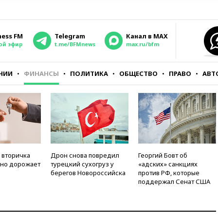
ness FM
Telegram
Канал в MAX
ой эфир
t.me/BFMnews
max.ru/bfm
НИИ
ФИНАНСЫ
ПОЛИТИКА
ОБЩЕСТВО
ПРАВО
АВТ
 вторичка
Дрон снова повредил
Георгий Бовт об
но дорожает
турецкий сухогруз у
«адских» санкциях
берегов Новороссийска
против РФ, которые
поддержал Сенат США