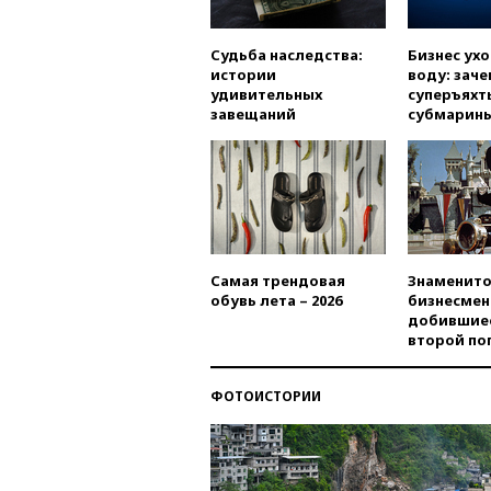
Судьба наследства:
Бизнес ух
истории
воду: заче
удивительных
суперъяхт
завещаний
субмарин
Самая трендовая
Знаменито
обувь лета – 2026
бизнесмен
добившиес
второй по
ФОТОИСТОРИИ