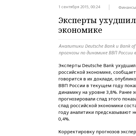
1 сентября 2015, 00:24
Финансы
Эксперты ухудшили
экономике
Аналитики Deutsche Bank и Bank o
прогнозы по динамике ВВП России 
Эксперты Deutsche Bank ухудшили
российской экономике, сообщае
говорится в их докладе, опублик
ВВП России в текущем году пок
динамику на уровне 3,8%. Ранее 
прогнозировали спад этого показа
спад российской экономики соста
году аналитики предсказывают н
0,4%.
Корректировку прогнозов экспер