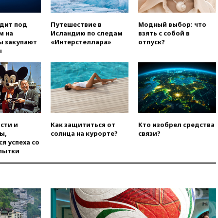
уголовное дело
вчера, 21:26
Лидеры сборной
одит под
Путешествие в
Модный выбор: что
РФ по гимнастике получили
м на
Исландию по следам
взять с собой в
официальный отказ в визах от
ы закупают
«Интерстеллара»
отпуск?
Хорватии
ы
вчера, 21:15
Пентагон
опубликовал 16 новых видео с
НЛО
вчера, 21:00
На границе
Украины с Польшей скопилось
свыше 6,5 тысячи грузовиков
вчера, 20:53
Швыдкой:
сти и
Как защититься от
Кто изобрел средства
«Интервидение» точно
ы,
солнца на курорте?
связи?
пройдет в 2026 году
я успеха со
пытки
вчера, 20:45
ПВО за день
сбила еще 75 украинских
беспилотников над Россией
вчера, 20:35
Велосипедист
погиб при атаке FPV-дрона в
Белгородской области