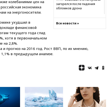
акже колебаниями цен на
загорелся после падения
, российская экономика
обломков дрона
нам на энергоносители.
08:57
Собянин сообщил о
девяти БПЛА, сбитых на
номике ухудшил в
Все новости »
подлете к Москве
В докладе финансовой
08:42
Силы ПВО сбили почти
тогам текущего года спад
400 БПЛА над российскими
%, хотя в первоначальном
регионами
е на 2,8%.
08:16
Лукашенко призвал
 и прогноз на 2016 год. Рост ВВП, по их мнению,
белорусов покупать избы в
в 1,1% в предыдущем анализе.
селах
07:30
Нигерия стала
крупнейшим поставщиком
авиатоплива в Европу
06:30
США и Колумбия
обсуждают координацию
усилий против наркотрафика
05:30
ВМС Испании усилили
присутствие в Сеуте на фоне
миграционного кризиса