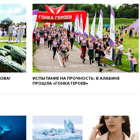
вчера, 22:45
Литовец
протаранил погранпункт при
попытке попасть в Россию
вчера, 22:28
Бессент
анонсировал скорое
соглашение о прекращении
огня США и Ирана
вчера, 22:15
Три человека
получили ножевые ранения
при нападении в Чехии
вчера, 22:00
Путин поручил
ЛОВА!
ИСПЫТАНИЕ НА ПРОЧНОСТЬ: В АЛАБИНЕ
выделить средства на новые
ПРОШЛА «ГОНКА ГЕРОЕВ»
РЛС для Белгородской
области
вчера, 21:56
The Atlantic: Маск
отказал Украине в
использовании Starlink для
атак вглубь РФ
вчера, 21:35
После пожара на
складе в Брянске возбудили