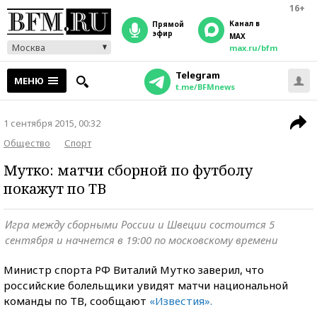
16+
Канал в
прямой
эфир
MAX
Москва
max.ru/bfm
Telegram
МЕНЮ
t.me/BFMnews
1 сентября 2015, 00:32
Общество
Спорт
Мутко: матчи сборной по футболу
покажут по ТВ
Игра между сборными России и Швеции состоится 5
сентября и начнется в 19:00 по московскому времени
Министр спорта РФ Виталий Мутко заверил, что
российские болельщики увидят матчи национальной
команды по ТВ, сообщают
«Известия».