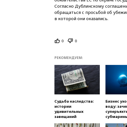
Согласно Дублинскому соглашен
обращаться с просьбой об убежищ
в которой они оказались.
0
0
РЕКОМЕНДУЕМ:
Судьба наследства:
Бизнес ух
истории
воду: заче
удивительных
суперъяхт
завещаний
субмарин