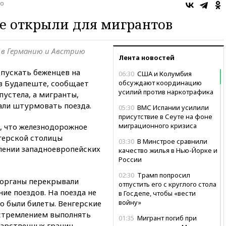
о
е открыли для мигрантов
 в Германию и Австрию
Лента новостей
 пускать беженцев на
06:30
США и Колумбия
в Будапеште, сообщает
обсуждают координацию
усилий против наркотрафика
пустела, а мигранты,
али штурмовать поезда.
05:30
ВМС Испании усилили
присутствие в Сеуте на фоне
миграционного кризиса
, что железнодорожное
нгерской столицы
03:30
В Минстрое сравнили
влении западноевропейских
качество жилья в Нью-Йорке и
России
02:30
Трамп попросил
 органы перекрывали
отпустить его с круглого стола
ие поездов. На поезда не
в Госдепе, чтобы «вести
войну»
го были билеты. Венгерские
 стремлением выполнять
01:35
Мигрант погиб при
дарственных границ.