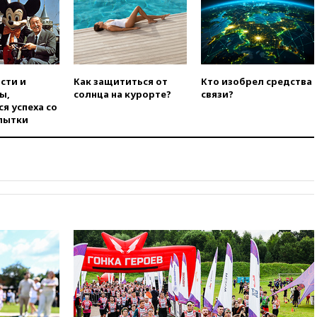
получили ножевые ранения
при нападении в Чехии
вчера, 22:00
Путин поручил
выделить средства на новые
РЛС для Белгородской
области
сти и
Как защититься от
Кто изобрел средства
ы,
солнца на курорте?
связи?
вчера, 21:56
The Atlantic: Маск
я успеха со
отказал Украине в
пытки
использовании Starlink для
атак вглубь РФ
вчера, 21:35
После пожара на
складе в Брянске возбудили
уголовное дело
вчера, 21:26
Лидеры сборной
РФ по гимнастике получили
официальный отказ в визах от
Хорватии
вчера, 21:15
Пентагон
опубликовал 16 новых видео с
НЛО
вчера, 21:00
На границе