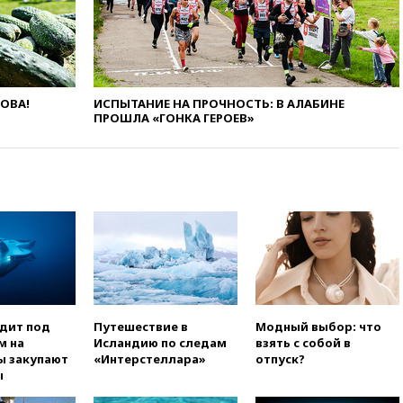
Украины с Польшей скопилось
свыше 6,5 тысячи грузовиков
вчера, 20:53
Швыдкой:
«Интервидение» точно
пройдет в 2026 году
ЛОВА!
ИСПЫТАНИЕ НА ПРОЧНОСТЬ: В АЛАБИНЕ
ПРОШЛА «ГОНКА ГЕРОЕВ»
вчера, 20:45
ПВО за день
сбила еще 75 украинских
беспилотников над Россией
вчера, 20:35
Велосипедист
погиб при атаке FPV-дрона в
Белгородской области
вчера, 20:30
Лидию Невзорову
заочно арестовали по делу о
финансировании
экстремизма
вчера, 20:20
Суд США
одит под
Путешествие в
Модный выбор: что
постановил остановить
м на
Исландию по следам
взять с собой в
строительство бального зала в
ы закупают
«Интерстеллара»
отпуск?
Белом доме
ы
вчера, 20:15
Сенат США