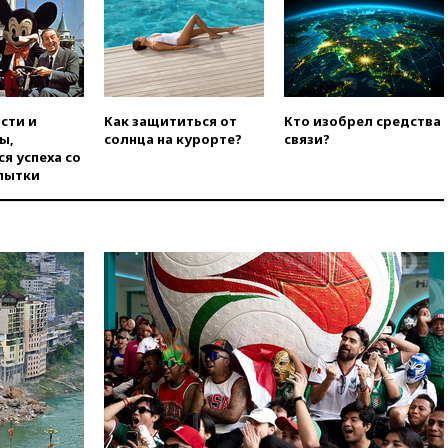
одобрил ужесточение
санкций против России и
Ирана
вчера, 20:00
СК возбудил дело
против журналистки Катерины
Гордеевой о фейках о ВС
сти и
Как защититься от
Кто изобрел средства
России
ы,
солнца на курорте?
связи?
я успеха со
вчера, 19:45
ISU предоставил
пытки
нейтральный статус
фигуристкам Валиевой и
Трусовой
вчера, 19:35
Зеленский
впервые совершил
официальный визит в Сербию
вчера, 19:19
Россиянка
погибла во Французских
Альпах
вчера, 19:00
Открытое
горение на складе в Брянске
ликвидировано
вчера, 18:55
Минобороны