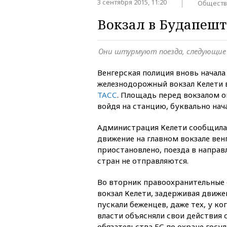
3 сентября 2015, 11:20
Обществ
Вокзал в Будапешт
Они штурмуют поезда, следующие
Венгерская полиция вновь начала
железнодорожный вокзал Келети 
ТАСС
. Площадь перед вокзалом о
войдя на станцию, буквально нач
Администрация Келети сообщила
движение на главном вокзале ве
приостановлено, поезда в напра
стран не отправляются.
Во вторник правоохранительные
вокзал Келети, задерживая движен
пускали беженцев, даже тех, у ко
власти объясняли свои действия
обязательства ЕС по охране госу