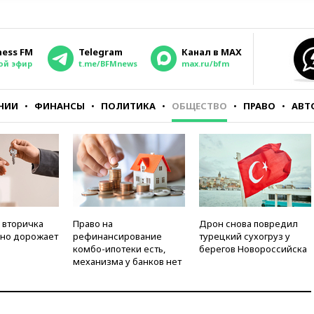
ness FM
Telegram
Канал в MAX
ой эфир
t.me/BFMnews
max.ru/bfm
НИИ
ФИНАНСЫ
ПОЛИТИКА
ОБЩЕСТВО
ПРАВО
АВТ
 вторичка
Право на
Дрон снова повредил
но дорожает
рефинансирование
турецкий сухогруз у
комбо-ипотеки есть,
берегов Новороссийска
механизма у банков нет