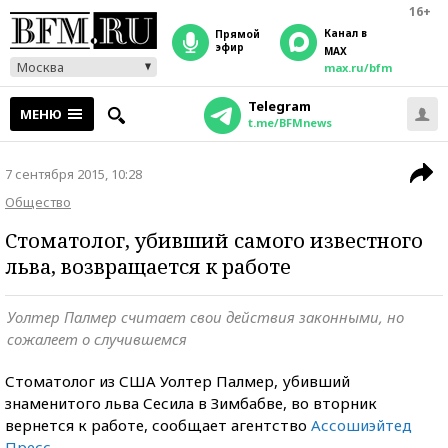
16+
Канал в
прямой
эфир
MAX
Москва
max.ru/bfm
Telegram
МЕНЮ
t.me/BFMnews
7 сентября 2015, 10:28
Общество
Стоматолог, убивший самого известного
льва, возвращается к работе
Уолтер Палмер считает свои действия законными, но
сожалеет о случившемся
Стоматолог из США Уолтер Палмер, убивший
знаменитого льва Сесила в Зимбабве, во вторник
вернется к работе, сообщает агентство
Ассошиэйтед
Пресс
.