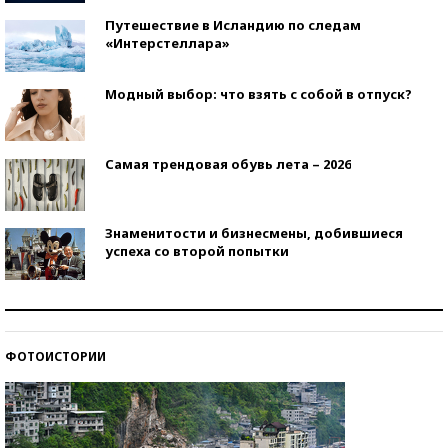
Путешествие в Исландию по следам
«Интерстеллара»
Модный выбор: что взять с собой в отпуск?
Самая трендовая обувь лета – 2026
Знаменитости и бизнесмены, добившиеся
успеха со второй попытки
Как защититься от солнца на курорте?
ФОТОИСТОРИИ
Кто изобрел средства связи?