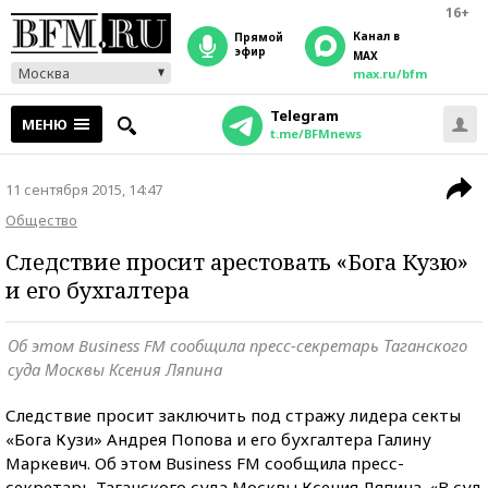
16+
Канал в
прямой
эфир
MAX
Москва
max.ru/bfm
Telegram
МЕНЮ
t.me/BFMnews
11 сентября 2015, 14:47
Общество
Следствие просит арестовать «Бога Кузю»
и его бухгалтера
Об этом Business FM сообщила пресс-секретарь Таганского
суда Москвы Ксения Ляпина
Следствие просит заключить под стражу лидера секты
«Бога Кузи» Андрея Попова и его бухгалтера Галину
Маркевич. Об этом Business FM сообщила пресс-
секретарь Таганского суда Москвы Ксения Ляпина. «В суд