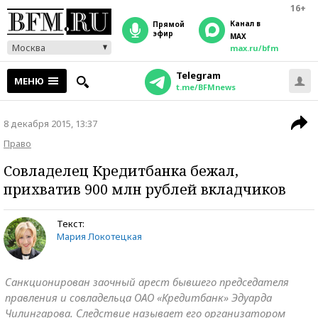
16+
Канал в
прямой
эфир
MAX
Москва
max.ru/bfm
Telegram
МЕНЮ
t.me/BFMnews
8 декабря 2015, 13:37
Право
Совладелец Кредитбанка бежал,
прихватив 900 млн рублей вкладчиков
Текст:
Мария Локотецкая
Санкционирован заочный арест бывшего председателя
правления и совладельца ОАО «Кредитбанк» Эдуарда
Чилингарова. Следствие называет его организатором