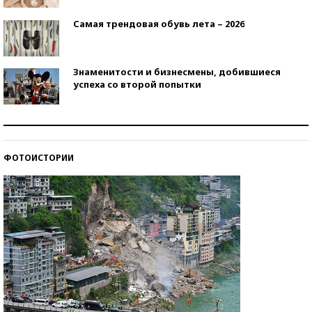
Самая трендовая обувь лета – 2026
Знаменитости и бизнесмены, добившиеся
успеха со второй попытки
Как защититься от солнца на курорте?
ФОТОИСТОРИИ
Кто изобрел средства связи?