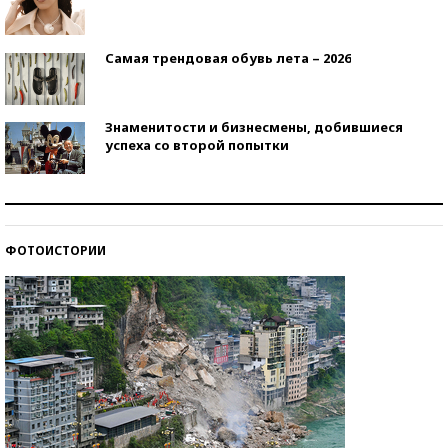
Самая трендовая обувь лета – 2026
Знаменитости и бизнесмены, добившиеся
успеха со второй попытки
Как защититься от солнца на курорте?
ФОТОИСТОРИИ
Кто изобрел средства связи?