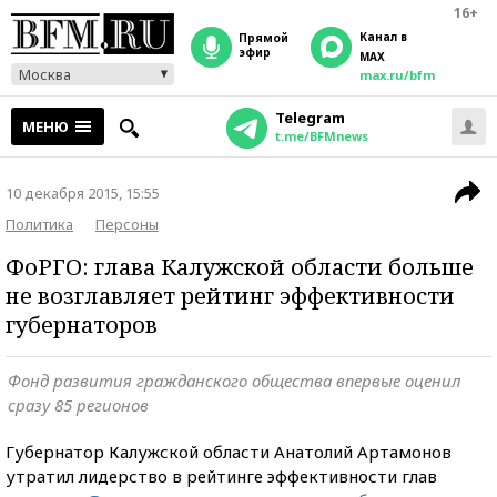
16+
Канал в
прямой
эфир
MAX
Москва
max.ru/bfm
Telegram
МЕНЮ
t.me/BFMnews
10 декабря 2015, 15:55
Политика
Персоны
ФоРГО: глава Калужской области больше
не возглавляет рейтинг эффективности
губернаторов
Фонд развития гражданского общества впервые оценил
сразу 85 регионов
Губернатор Калужской области Анатолий Артамонов
утратил лидерство в рейтинге эффективности глав