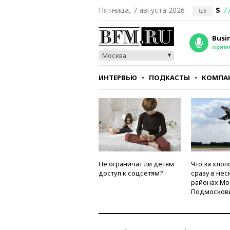
Пятница, 7 августа 2026
$
77
ЦБ
Busi
прям
Москва
ИНТЕРВЬЮ
ПОДКАСТЫ
КОМПА
СТИЛЬ
ТЕСТЫ
Не ограничат ли детям
Что за хлоп
доступ к соцсетям?
сразу в нес
районах Мо
Подмосков