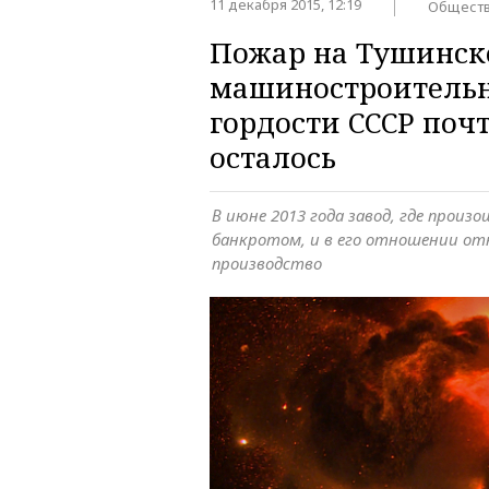
11 декабря 2015, 12:19
Общест
Пожар на Тушинс
машиностроительно
гордости СССР поч
осталось
В июне 2013 года завод, где произ
банкротом, и в его отношении от
производство