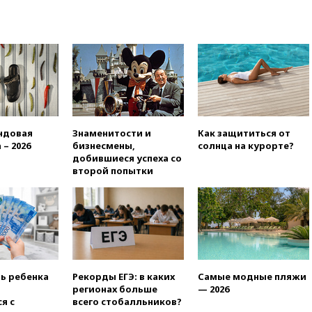
16:50
В Братиславе загорелся
крупнейший НПЗ Slovnaft
16:45
«Яблоко» подаст иск к
депутату Госдумы Алексею
Журавлеву
16:35
Мельникова и еще
шесть гимнастов сборной
России не получили визы на
ндовая
Знаменитости и
Как защититься от
ЧЕ
 – 2026
бизнесмены,
солнца на курорте?
16:16
Движение по
добившиеся успеха со
Крымскому мосту
второй попытки
перекрывали второй раз за
день
16:00
Создатели пирамиды
АФК «Наследие» получили от
шести до 12 лет колонии
15:45
Верховный суд 10
августа рассмотрит иск о
ть ребенка
Рекорды ЕГЭ: в каких
Самые модные пляжи
снятии «Яблока» с выборов
регионах больше
— 2026
я с
всего стобалльников?
15:35
Четыре человека