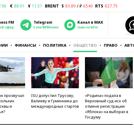
.96
€
88.91
¥
11.51
BRENT
$
83.89
/ ₽
6540
RTS
827.75
ness FM
Telegram
Канал в MAX
ой эфир
t.me/BFMnews
max.ru/bfm
НИИ
ФИНАНСЫ
ПОЛИТИКА
ОБЩЕСТВО
ПРАВО
АВТ
ок прозвучал
ISU допустил Трусову,
«Родина» подала в
кольких
Валиеву и Гуменника до
Верховный суд иск об
сквы и
международных стартов
отмене регистрации
ья?
«Яблока» на выборах в
Госдуму