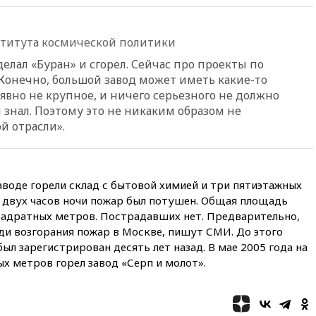
побережья Новороссийска
18:18
Товарооборот Китая и
России вырос в этом году
титута космической политики
более чем на четверть
делал «Буран» и сгорел. Сейчас про проекты по
17:55
Мужчина получил
 Конечно, большой завод может иметь какие-то
ранения при атаке дрона на
явно не крупное, и ничего серьезного не должно
Белгородскую область
ы знал. Поэтому это не никаким образом не
17:48
Bloomberg:
й отрасли».
авиакомпании США обязали
проверить самолеты Boeing на
наличие трещин
17:35
В Казани пятилетний
воде горели склад с бытовой химией и три пятиэтажных
ребенок погиб при падении из
 двух часов ночи пожар был потушен. Общая площадь
окна 10-го этажа
квадратных метров. Пострадавших нет. Предварительно,
17:17
Bloomberg:
и возгорания пожар в Москве, пишут СМИ. До этого
киберкомандование США
ыл зарегистрирован десять лет назад. В мае 2005 года на
расследует серию
х метров горел завод «Серп и молот».
самоубийств своих служащих
17:00
Сняты ограничения на
полеты в аэропорту
Геленджика