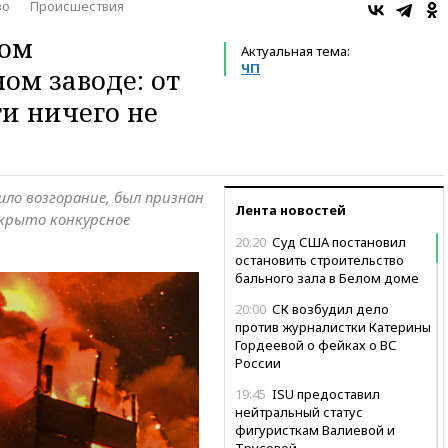
во
Происшествия
ком
Актуальная тема:
ЧП
м заводе: от
ти ничего не
ошло возгорание, был признан
Лента новостей
крыто конкурсное
20:20
Суд США постановил
остановить строительство
бального зала в Белом доме
20:00
СК возбудил дело
против журналистки Катерины
Гордеевой о фейках о ВС
России
19:45
ISU предоставил
нейтральный статус
фигуристкам Валиевой и
Трусовой