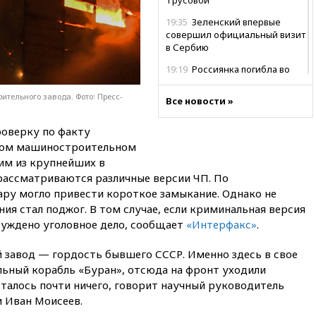
19:35
Зеленский впервые
совершил официальный визит
в Сербию
19:19
Россиянка погибла во
Французских Альпах
тельного завода. Фото: Пресс-
Все новости »
19:00
Открытое горение на
складе в Брянске
ликвидировано
оверку по факту
ком машиностроительном
18:55
Минобороны отчиталось
ним из крупнейших в
об ударах по двум украинским
сухогрузам в Черном море
 рассматриваются различные версии ЧП. По
ру могло привести короткое замыкание. Однако не
18:47
Школьники из РФ стали
ния стал поджог. В том случае, если криминальная версия
абсолютными чемпионами на
буждено уголовное дело, сообщает
олимпиаде по ИИ
«Интерфакс»
.
18:39
Два человека погибли в
завод — гордость бывшего СССР. Именно здесь в свое
результате удара ВСУ по
льный корабль «Буран», отсюда на фронт уходили
многоэтажке в Керчи
осталось почти ничего, говорит научный руководитель
18:25
Беспилотник атаковал
 Иван Моисеев.
турецкий сухогруз у