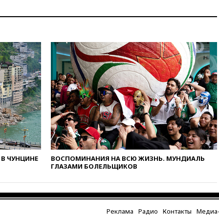
крокодила, лису и других
животных
12:51
Россия планирует
запустить групповые
безвизовые турпоездки для
Вьетнама
12:36
Экспорт растворимого
кофе из России достиг
рекордных показателей
12:30
Российские войска
взяли под контроль село
Анискино в Харьковской
области
12:15
Минцифры РФ не
планирует вводить
В ЧУНЦИНЕ
ВОСПОМИНАНИЯ НА ВСЮ ЖИЗНЬ. МУНДИАЛЬ
ограничения на доступ детей
ГЛАЗАМИ БОЛЕЛЬЩИКОВ
в соцсети
11:58
Резаи: Иран не допустит
открытия второго маршрута в
Ормузском проливе
Реклама
Радио
Контакты
Медиа-