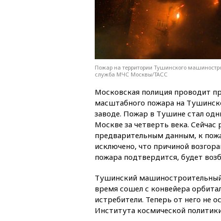
Пожар на территории Тушинского машинострои
служба МЧС Москвы/ТАСС
Московская полиция проводит пр
масштабного пожара на Тушинс
заводе. Пожар в Тушине стал од
Москве за четверть века. Сейчас
предварительным данным, к пожа
исключено, что причиной возгора
пожара подтвердится, будет воз
Тушинский машиностроительный 
время сошел с конвейера орбита
истребители. Теперь от него не 
Института космической политики