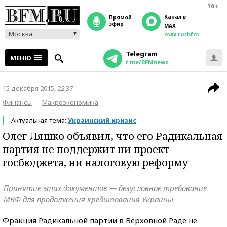
16+
Канал в
прямой
эфир
MAX
Москва
max.ru/bfm
Telegram
МЕНЮ
t.me/BFMnews
15 декабря 2015, 22:37
Финансы
Макроэкономика
Актуальная тема:
Украинский кризис
Олег Ляшко объявил, что его Радикальная
партия не поддержит ни проект
госбюджета, ни налоговую реформу
Принятие этих документов — безусловное требование
МВФ для продолжения кредитования Украины
Фракция Радикальной партии в Верховной Раде не