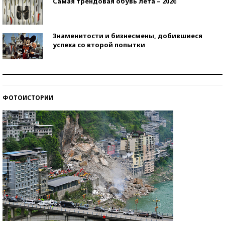
Самая трендовая обувь лета – 2026
Знаменитости и бизнесмены, добившиеся
успеха со второй попытки
Как защититься от солнца на курорте?
ФОТОИСТОРИИ
Кто изобрел средства связи?