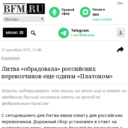
16+
Канал в
прямой
эфир
MAX
Москва
max.ru/bfm
Telegram
МЕНЮ
t.me/BFMnews
21 декабря 2015, 21:48
Компании
Литва «обрадовала» российских
перевозчиков еще одним «Платоном»
Власти подчеркивают, что пошли на этот шаг в ответ на
введенное Россией взимание платы за проезд по
федеральным трассам
С сегодняшнего дня Литва ввела оплату для российских
перевозчиков. Дорожный сбор установлен в ответ на
аналогичную меру, введенную Россией по отношению к