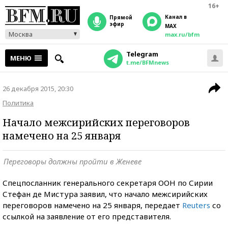
16+
Канал в
прямой
эфир
MAX
Москва
max.ru/bfm
Telegram
МЕНЮ
t.me/BFMnews
26 декабря 2015, 20:30
Политика
Начало межсирийских переговоров
намечено на 25 января
Переговоры должны пройти в Женеве
Спецпосланник генерального секретаря ООН по Сирии
Стефан де Мистура заявил, что начало межсирийских
переговоров намечено на 25 января, передает
Reuters
со
ссылкой на заявление от его представителя.