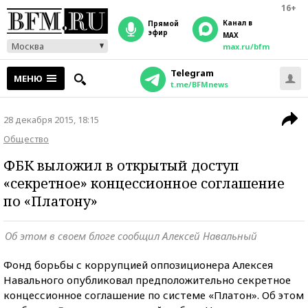
16+
Канал в
прямой
эфир
MAX
Москва
max.ru/bfm
Telegram
МЕНЮ
t.me/BFMnews
28 декабря 2015, 18:15
Общество
ФБК выложил в открытый доступ
«секретное» концессионное соглашение
по «Платону»
Об этом в своем блоге сообщил Алексей Навальный
Фонд борьбы с коррупцией оппозиционера Алексея
Навального опубликовал предположительно секретное
концессионное соглашение по системе «Платон». Об этом