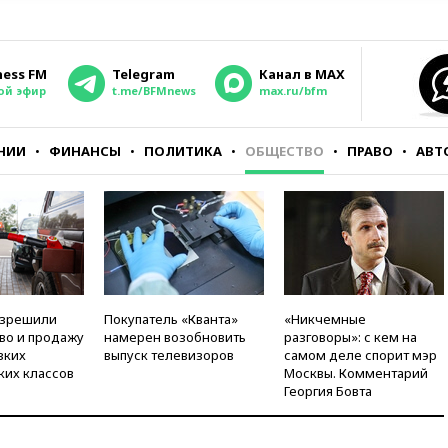
ness FM
Telegram
Канал в MAX
ой эфир
t.me/BFMnews
max.ru/bfm
НИИ
ФИНАНСЫ
ПОЛИТИКА
ОБЩЕСТВО
ПРАВО
АВТ
азрешили
Покупатель «Кванта»
«Никчемные
во и продажу
намерен возобновить
разговоры»: с кем на
зких
выпуск телевизоров
самом деле спорит мэр
ких классов
Москвы. Комментарий
Георгия Бовта