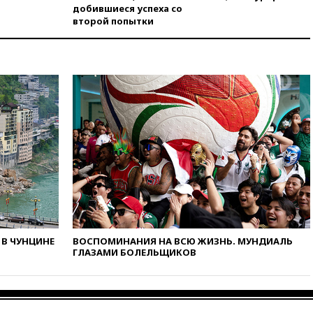
добившиеся успеха со
сгорел под Киевом
второй попытки
вчера, 18:35
Джаред Лето
лишился роли в фильме
Барри Левинсона на фоне
обвинений в насилии
вчера, 18:28
Выборы ректора
ГИТИСа перенесены на «после
1 ноября»
вчера, 18:15
Путин указал на
нехватку врачей в
Белгородской области
вчера, 17:58
ЕС отменил
временную защиту для
военнообязанных украинцев
вчера, 17:45
Шуваев сообщил
В ЧУНЦИНЕ
ВОСПОМИНАНИЯ НА ВСЮ ЖИЗНЬ. МУНДИАЛЬ
об учащении атак ВСУ на
ГЛАЗАМИ БОЛЕЛЬЩИКОВ
Белгородскую область
вчера, 17:35
Шуваев за два с
половиной месяца посетил
все округа Белгородской