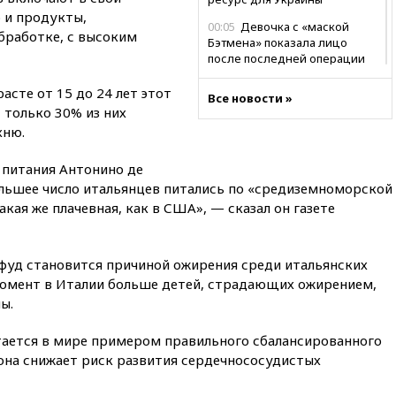
 и продукты,
00:05
Девочка с «маской
бработке, с высоким
Бэтмена» показала лицо
после последней операции
вчера, 23:35
Российского
асте от 15 до 24 лет этот
Все новости »
историка Артема Кирпиченка
 только 30% из них
арестовали в Израиле
хню.
вчера, 23:23
«Спартак»
разгромил «Оренбург» в
 питания Антонино де
Кубке России
ольшее число итальянцев питались по «средиземноморской
вчера, 23:00
Пост Дмитриева в
акая же плачевная, как в США», — сказал он газете
X о миграционном кризисе в
Сеуте набрал миллион
просмотров
тфуд становится причиной ожирения среди итальянских
вчера, 22:49
Минпромторг:
момент в Италии больше детей, страдающих ожирением,
банкротство «Кванта» не
ы.
означает прекращения
производства телевизоров в
ается в мире примером правильного сбалансированного
РФ
она снижает риск развития сердечнососудистых
вчера, 22:35
Семь грузовых
вагонов сошли с рельсов в