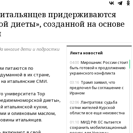
итальянцев придерживаются
й диеты», созданной на основе
и
да многие дети и подростки
Лента новостей
04:00
Мирошник: России стоит
ии питаются по
быть готовой к продолжению
украинского конфликта
думанной в их стране,
ь на итальянские СМИ.
03:16
Трамп заявил, что
предпочел бы соглашение с
Ираном
о университета Тор
средиземноморской диеты»,
02:06
Лантратова: судьба
 итальянской кухни,
сотни жителей Курской
ами и оливковым маслом,
области все еще неизвестна
овины итальянцев.
01:10
МИД РФ: ЕС пытается
сохранить мобилизационный
ь включают в свой
ресурс для Украины