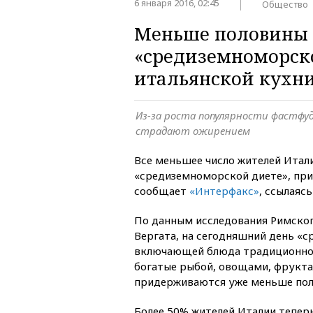
6 января 2016, 02:45
Общество
Меньше половины 
«средиземноморско
итальянской кухн
Из-за роста популярности фастфу
страдают ожирением
Все меньшее число жителей Итал
«средиземноморской диете», при
сообщает
«Интерфакс»
, ссылаяс
По данным исследования Римског
Вергата, на сегодняшний день «
включающей блюда традиционной
богатые рыбой, овощами, фрукт
придерживаются уже меньше пол
Более 50% жителей Италии тепер