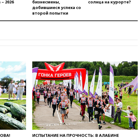
 – 2026
бизнесмены,
солнца на курорте?
театральных деятелей
добившиеся успеха со
второй попытки
вчера, 20:47
Newsweek:
«взрывная» диарея охватила
47 из 50 штатов США
вчера, 20:35
ПВО за 12 часов
сбила 200 украинских
беспилотников
вчера, 20:20
Третий комплект
золотых медалей выиграли на
ЧЕ российские синхронистки
вчера, 20:15
ТАСС: жизни
главы «Уралдронзавода»
после взрыва ничего не
угрожает
вчера, 20:08
По всей Грузии
снова отключилось
электричество
вчера, 20:00
Зеленский связал
дефицит ракет с попыткой
Запада принудить Киев к
ЛОВА!
ИСПЫТАНИЕ НА ПРОЧНОСТЬ: В АЛАБИНЕ