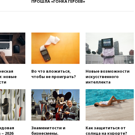
ПРОШЛА «ГОНКА ГЕРОЕВ»
уступкам
вчера, 19:45
Памфилова: ЦИК
примет беспрецедентные
меры безопасности во время
выборов
вчера, 19:35
Памфилова
сообщила об омоложении
партийных списков на выборах
в Госдуму
вчера, 19:25
Путин
прокомментировал первый
ческая
Во что вложиться,
Новые возможности
номер «Единой России» в
: новые
чтобы не проиграть?
искусственного
бюллетене
сти
интеллекта
вчера, 19:15
Путин обсудил с
Памфиловой подготовку к
единому дню голосования
вчера, 18:56
Wildberries
отрицает перенос основной
логистики за пределы России
ндовая
Знаменитости и
Как защититься от
вчера, 18:45
Крупнейший
 – 2026
бизнесмены,
солнца на курорте?
склад маркетплейса Rozetka