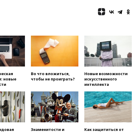
Оренбургской области
вчера, 22:22
Минфин: в июле
выросли нефтегазовые
доходы российского бюджета
вчера, 22:15
Аксаков: ЦБ
согласовал первый стандарт
исламского банкинга
вчера, 21:43
Организаторы
«Интервидения»
подтвердили, что конкурс
пройдет в Саудовской Аравии
ческая
Во что вложиться,
Новые возможности
вчера, 21:35
Машков: в РФ
: новые
чтобы не проиграть?
искусственного
подготовили концепцию
сти
интеллекта
развития театрального
искусства до 2035 года
вчера, 21:21
Правительство
РФ разрешило продажу
бензина старых
экологических классов
вчера, 21:15
Путин обсудил с
ндовая
Знаменитости и
Как защититься от
Машковым 150-летие Союза