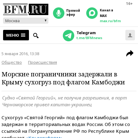
16+
Канал в
прямой
эфир
MAX
Москва
max.ru/bfm
Telegram
МЕНЮ
t.me/BFMnews
5 января 2016, 13:38
Общество
Происшествия
Морские пограничники задержали в
Крыму сухогруз под флагом Камбоджи
Судно «Святой Георгий», не получив разрешения, в порт
Черноморское привел капитан-украинец
Сухогруз «Святой Георгий» под флагом Камбоджи был
задержан в территориальных водах России. Об этом со
ссылкой на Погрануправление РФ по Республике Крым
сообщает
«Крыминформ»
.