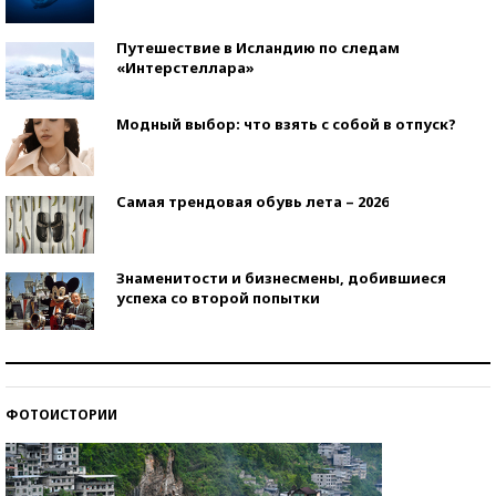
Путешествие в Исландию по следам
«Интерстеллара»
Модный выбор: что взять с собой в отпуск?
Самая трендовая обувь лета – 2026
Знаменитости и бизнесмены, добившиеся
успеха со второй попытки
Как защититься от солнца на курорте?
ФОТОИСТОРИИ
Кто изобрел средства связи?