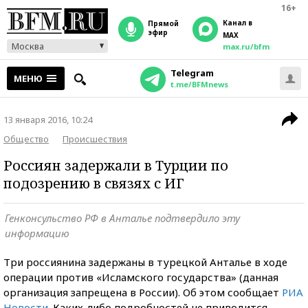
16+
Канал в
прямой
эфир
MAX
Москва
max.ru/bfm
Telegram
МЕНЮ
t.me/BFMnews
13 января 2016, 10:24
Общество
Происшествия
Россиян задержали в Турции по
подозрению в связях с ИГ
Генконсульство РФ в Анталье подтвердило эту
информацию
Три россиянина задержаны в турецкой Анталье в ходе
операции против «Исламского государства» (данная
организация запрещена в России). Об этом сообщает
РИА
Новости
. Каких-либо подробностей не приводится.