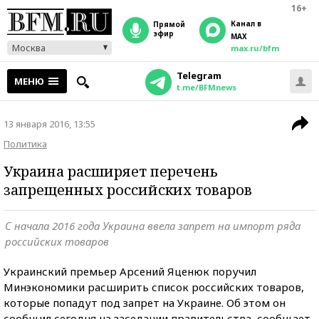
16+
Канал в
прямой
эфир
MAX
Москва
max.ru/bfm
Telegram
МЕНЮ
t.me/BFMnews
13 января 2016, 13:55
Политика
Украина расширяет перечень
запрещенных российских товаров
С начала 2016 года Украина ввела запрет на импорт ряда
российских товаров
Украинский премьер Арсений Яценюк поручил
Минэкономики расширить список российских товаров,
которые попадут под запрет на Украине. Об этом он
сообщил сегодня на заседании правительства, сообщает