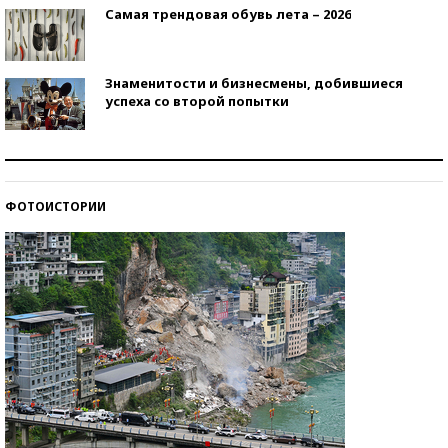
Самая трендовая обувь лета – 2026
Знаменитости и бизнесмены, добившиеся
успеха со второй попытки
Как защититься от солнца на курорте?
ФОТОИСТОРИИ
Кто изобрел средства связи?