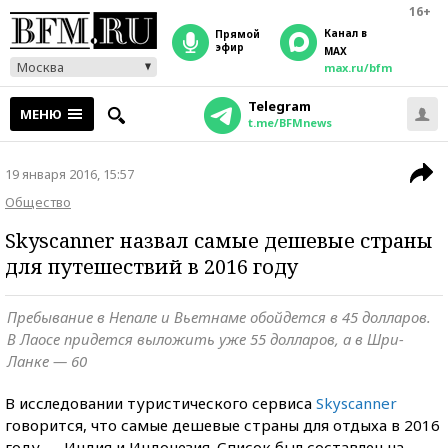
16+
Канал в
прямой
эфир
MAX
Москва
max.ru/bfm
Telegram
МЕНЮ
t.me/BFMnews
19 января 2016, 15:57
Общество
Skyscanner назвал самые дешевые страны
для путешествий в 2016 году
Пребывание в Непале и Вьетнаме обойдется в 45 долларов.
В Лаосе придется выложить уже 55 долларов, а в Шри-
Ланке — 60
В исследовании туристического сервиса
Skyscanner
говорится, что самые дешевые страны для отдыха в 2016
году — Индия и Индонезия. Список был составлен на