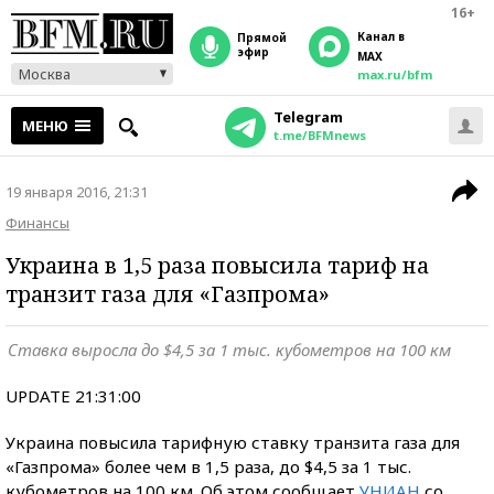
16+
Канал в
прямой
эфир
MAX
Москва
max.ru/bfm
Telegram
МЕНЮ
t.me/BFMnews
19 января 2016, 21:31
Финансы
Украина в 1,5 раза повысила тариф на
транзит газа для «Газпрома»
Ставка выросла до $4,5 за 1 тыс. кубометров на 100 км
UPDATE 21:31:00
Украина повысила тарифную ставку транзита газа для
«Газпрома» более чем в 1,5 раза, до $4,5 за 1 тыс.
кубометров на 100 км. Об этом сообщает
УНИАН
со