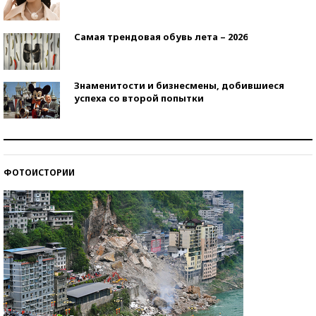
Самая трендовая обувь лета – 2026
Знаменитости и бизнесмены, добившиеся
успеха со второй попытки
Как защититься от солнца на курорте?
ФОТОИСТОРИИ
Кто изобрел средства связи?