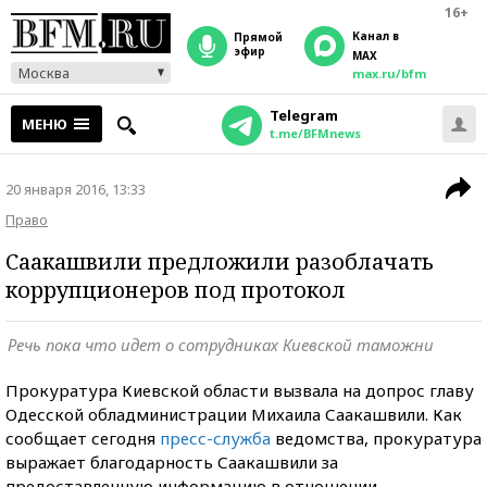
16+
Канал в
прямой
эфир
MAX
Москва
max.ru/bfm
Telegram
МЕНЮ
t.me/BFMnews
20 января 2016, 13:33
Право
Саакашвили предложили разоблачать
коррупционеров под протокол
Речь пока что идет о сотрудниках Киевской таможни
Прокуратура Киевской области вызвала на допрос главу
Одесской обладминистрации Михаила Саакашвили. Как
сообщает сегодня
пресс-служба
ведомства, прокуратура
выражает благодарность Саакашвили за
предоставленную информацию в отношении