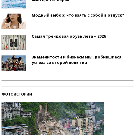
Модный выбор: что взять с собой в отпуск?
Самая трендовая обувь лета – 2026
Знаменитости и бизнесмены, добившиеся
успеха со второй попытки
Как защититься от солнца на курорте?
ФОТОИСТОРИИ
Кто изобрел средства связи?