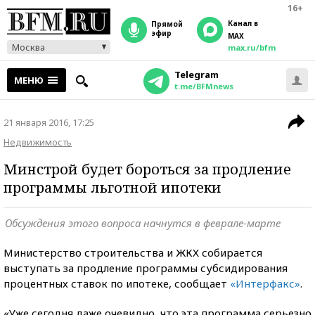
16+
Канал в
прямой
эфир
MAX
Москва
max.ru/bfm
Telegram
МЕНЮ
t.me/BFMnews
21 января 2016, 17:25
Недвижимость
Минстрой будет бороться за продление
программы льготной ипотеки
Обсуждения этого вопроса начнутся в феврале-марте
Министерство строительства и ЖКХ собирается
выступать за продление программы субсидирования
процентных ставок по ипотеке, сообщает
«Интерфакс»
.
«Уже сегодня даже очевидно, что эта программа серьезно