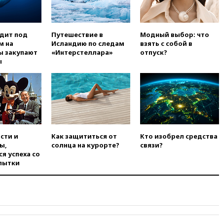
Белгородскую область
вчера, 17:48
Bloomberg:
авиакомпании США обязали
одит под
Путешествие в
Модный выбор: что
проверить самолеты Boeing на
м на
Исландию по следам
взять с собой в
наличие трещин
ы закупают
«Интерстеллара»
отпуск?
ы
вчера, 17:35
В Казани
пятилетний ребенок погиб при
падении из окна десятого
этажа
вчера, 17:17
Bloomberg:
киберкомандование США
расследует серию
самоубийств своих служащих
сти и
Как защититься от
Кто изобрел средства
ы,
солнца на курорте?
связи?
вчера, 17:00
Сняты
я успеха со
ограничения на полеты в
пытки
аэропорту Геленджика
вчера, 16:50
В Братиславе
загорелся крупнейший НПЗ
Slovnaft
вчера, 16:45
«Яблоко» подаст