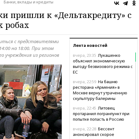
Банки, вклады и кредиты
и пришли к «Дельтакредиту» с
х робах
иться с представителями
Лента новостей
14:00 на 18:00. При этом
го учреждения из регионов
вчера, 23:35
Лукашенко
объяснил экономическую
выгоду безвизового режима с
ЕС
вчера, 22:59
На башню
ресторана «Армения» в
Москве вернут утраченную
скульптуру балерины
вчера, 22:45
Литовец
протаранил погранпункт при
попытке попасть в Россию
вчера, 22:28
Бессент
анонсировал скорое