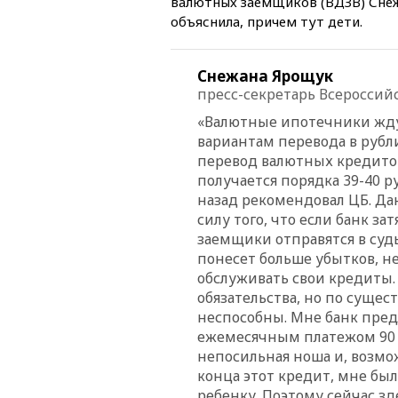
валютных заемщиков (ВДЗВ) Снеж
объяснила, причем тут дети.
Снежана Ярощук
пресс-секретарь Всеросси
«Валютные ипотечники жд
вариантам перевода в рубл
перевод валютных кредитов 
получается порядка 39-40 ру
назад рекомендовал ЦБ. Д
силу того, что если банк за
заемщики отправятся в суды
понесет больше убытков, 
обслуживать свои кредиты.
обязательства, но по суще
неспособны. Мне банк пред
ежемесячным платежом 90 ты
непосильная ноша и, возмож
конца этот кредит, мне был
ребенку. Поэтому сейчас зд