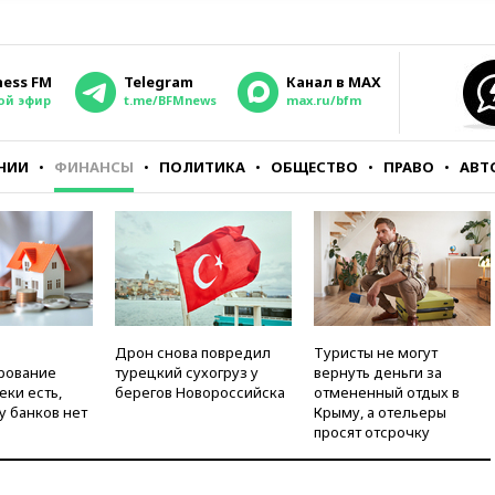
ness FM
Telegram
Канал в MAX
ой эфир
t.me/BFMnews
max.ru/bfm
НИИ
ФИНАНСЫ
ПОЛИТИКА
ОБЩЕСТВО
ПРАВО
АВТ
Дрон снова повредил
Туристы не могут
рование
турецкий сухогруз у
вернуть деньги за
еки есть,
берегов Новороссийска
отмененный отдых в
у банков нет
Крыму, а отельеры
просят отсрочку