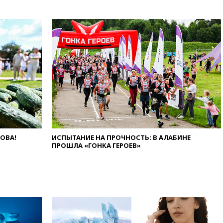
иск к депутату Госдумы
Алексею Журавлеву
вчера, 16:35
Мельникова и
еще шесть гимнастов сборной
России не получили визы на
ЧЕ
вчера, 16:16
Движение по
Крымскому мосту
перекрывали второй раз за
день
вчера, 16:00
Создатели
пирамиды АФК «Наследие»
получили от шести до 12 лет
ЛОВА!
ИСПЫТАНИЕ НА ПРОЧНОСТЬ: В АЛАБИНЕ
колонии
ПРОШЛА «ГОНКА ГЕРОЕВ»
вчера, 15:45
Верховный суд 10
августа рассмотрит иск о
снятии «Яблока» с выборов
вчера, 15:35
Четыре человека
пострадали при пожаре на
складе с красками в Брянске
вчера, 15:15
«Аэрофлот» с 1