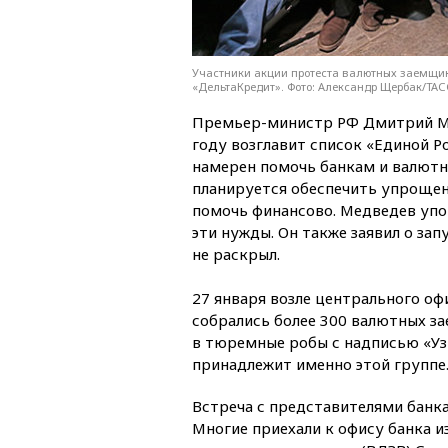
Участники акции протеста валютных заемщик
«ДельтаКредит». Фото: Александр Щербак/ТАС
Премьер-министр РФ Дмитрий Ме
году возглавит список «Единой Р
намерен помочь банкам и валют
планируется обеспечить упроще
помочь финансово. Медведев упо
эти нужды. Он также заявил о з
не раскрыл.
27 января возле центрального оф
собрались более 300 валютных з
в тюремные робы с надписью «Узн
принадлежит именно этой группе
Встреча с представителями банка 
Многие приехали к офису банка и