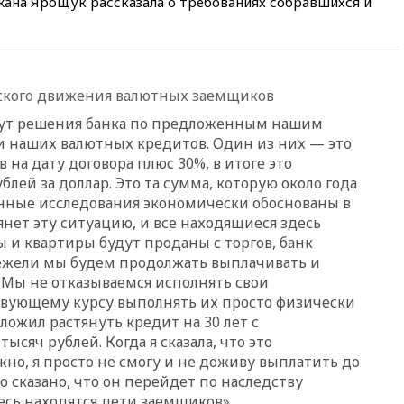
ана Ярощук рассказала о требованиях собравшихся и
опубликовал 16 новых видео с
НЛО
вчера, 21:00
На границе
Украины с Польшей скопилось
свыше 6,5 тысячи грузовиков
йского движения валютных заемщиков
вчера, 20:53
Швыдкой:
ут решения банка по предложенным нашим
«Интервидение» точно
и наших валютных кредитов. Один из них — это
пройдет в 2026 году
на дату договора плюс 30%, в итоге это
вчера, 20:45
ПВО за день
блей за доллар. Это та сумма, которую около года
сбила еще 75 украинских
анные исследования экономически обоснованы в
беспилотников над Россией
тянет эту ситуацию, и все находящиеся здесь
вчера, 20:35
Велосипедист
 и квартиры будут проданы с торгов, банк
погиб при атаке FPV-дрона в
нежели мы будем продолжать выплачивать и
Белгородской области
 Мы не отказываемся исполнять свои
вчера, 20:30
Лидию Невзорову
ствующему курсу выполнять их просто физически
заочно арестовали по делу о
ложил растянуть кредит на 30 лет с
финансировании
сяч рублей. Когда я сказала, что это
экстремизма
но, я просто не смогу и не доживу выплатить до
вчера, 20:20
Суд США
о сказано, что он перейдет по наследству
постановил остановить
есь находятся дети заемщиков».