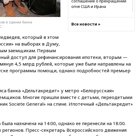
соглашение о прекращении
огня США и Ирана
вчера, 22:15
Три человека
получили ножевые ранения
ов в здании банка
Все новости »
С
при нападении в Чехии
вчера, 22:00
Путин поручил
дведев, который в этом
выделить средства на новые
оссии» на выборах в Думу,
РЛС для Белгородской
ным заемщикам. Первым
области
нный доступ для рефинансирования ипотеки, вторым —
вчера, 21:56
The Atlantic: Маск
мянул 4,5 млрд рублей, которые уже были направлены на
отказал Украине в
апуске программы помощи, однако подробностей премьер
использовании Starlink для
атак вглубь РФ
вчера, 21:35
После пожара на
иса банка «Дельтакредит» у метро «Белорусская»
складе в Брянске возбудили
аемщиков. Многие пришли вместе с детьми, переодетыми
уголовное дело
ик Societe General» на спине. Ипотечный «Дельтакредит»
вчера, 21:26
Лидеры сборной
.
РФ по гимнастике получили
официальный отказ в визах от
была назначена на 14:00, однако ее перенесли на 18:00.
Хорватии
з регионов. Пресс-секретарь Всероссийского движения
вчера, 21:15
Пентагон