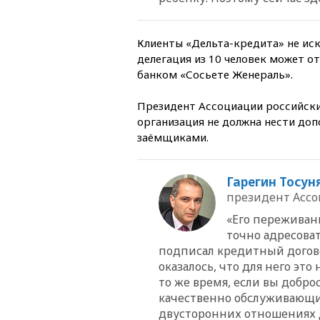
Клиенты «Дельта-кредита» не иск
делегация из 10 человек может 
банком «Сосьете Женераль».
Президент Ассоциации российски
организация не должна нести до
заёмщиками.
Гарегин Тосун
президент Ассо
«Его переживан
точно адресоват
подписал кредитный догово
оказалось, что для него эт
то же время, если вы добр
качественно обслуживающий
двусторонних отношениях д