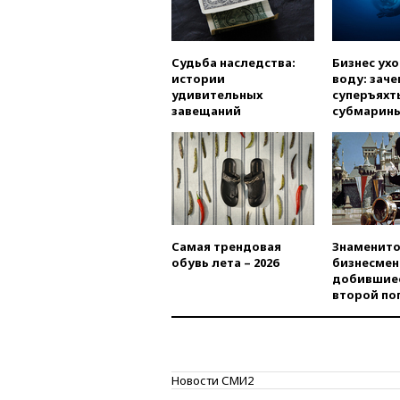
Судьба наследства:
Бизнес ух
истории
воду: заче
удивительных
суперъяхт
завещаний
субмарин
Самая трендовая
Знаменито
обувь лета – 2026
бизнесмен
добившиес
второй по
Новости СМИ2