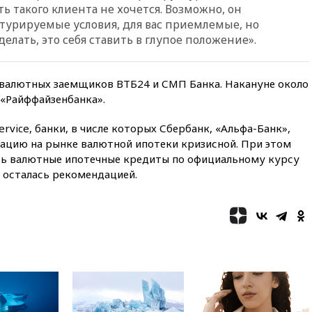
горение на складе в Брянске
ь такого клиента не хочется. Возможно, он
ликвидировано
ктурируемые условия, для вас приемлемые, но
сделать, это себя ставить в глупое положение».
вчера, 18:55
Минобороны
отчиталось об ударах по двум
украинским сухогрузам в
Черном море
 валютных заемщиков ВТБ24 и СМП Банка. Накануне около
 «Райффайзенбанка».
вчера, 18:47
Школьники из РФ
стали абсолютными
чемпионами на олимпиаде по
rvice, банки, в числе которых Сбербанк, «Альфа-Банк»,
ИИ
ацию на рынке валютной ипотеки кризисной. При этом
ь валютные ипотечные кредиты по официальному курсу
вчера, 18:39
Два человека
погибли в результате удара
и осталась рекомендацией.
ВСУ по многоэтажке в Керчи
вчера, 18:25
Беспилотник
атаковал турецкий сухогруз у
побережья Новороссийска
вчера, 18:18
Товарооборот
Китая и России вырос в этом
году более чем на четверть
вчера, 17:55
Мужчина получил
ранения при атаке дрона на