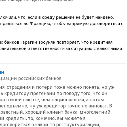
строительство бального зала в
Белом доме
вчера, 20:15
Сенат США
лючили, что, если в среду решение не будет найдено,
одобрил ужесточение
отправиться во Францию, чтобы напрямую договориться с
санкций против России и
Ирана
вчера, 20:00
СК возбудил дело
х банков Гарегин Тосунян повторяет, что кредитная
против журналистки Катерины
полнительной ответственности за ситуацию с валютными
Гордеевой о фейках о ВС
России
вчера, 19:45
ISU предоставил
нейтральный статус
ян
фигуристкам Валиевой и
циации российских банков
Трусовой
ия, страдания и потери тоже можно понять, но уж
вчера, 19:35
Зеленский
впервые совершил
ь кредитору претензии по поводу того, что он
официальный визит в Сербию
р в иной валюте, чем национальная, а потом
о неподъемно, ну уж кредитор точно не виноват. В
вчера, 19:19
Россиянка
погибла во Французских
осовестный, хороший клиент банка, многолетний,
Альпах
 кредиты, то, конечно, вы можете в
оговориться о какой-то реструктуризации,
вчера, 19:00
Открытое