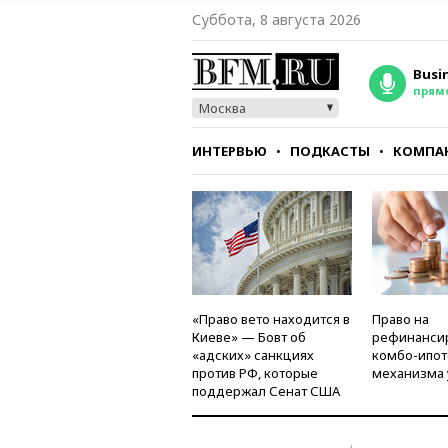
Суббота, 8 августа 2026
Busi
прям
Москва
ИНТЕРВЬЮ
ПОДКАСТЫ
КОМПА
СТИЛЬ
ТЕСТЫ
«Право вето находится в
Право на
Киеве» — Бовт об
рефинанси
«адских» санкциях
комбо-ипот
против РФ, которые
механизма 
поддержал Сенат США