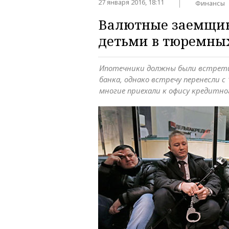
27 января 2016, 18:11
Финансы
Валютные заемщик
детьми в тюремны
Ипотечники должны были встрет
банка, однако встречу перенесли с 
многие приехали к офису кредитно