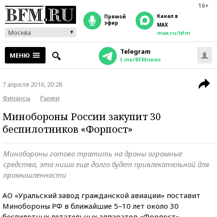
16+
Канал в
прямой
эфир
MAX
Москва
max.ru/bfm
Telegram
МЕНЮ
t.me/BFMnews
7 апреля 2016, 20:28
Финансы
Рынки
Минобороны России закупит 30
беспилотников «Форпост»
Минобороны готово тратить на дроны огромные
средства, эта ниша еще долго будет привлекательной для
промышленности
АО «Уральский завод гражданской авиации» поставит
Минобороны РФ в ближайшие 5–10 лет около 30
беспилотных летательных аппаратов «Форпост»,