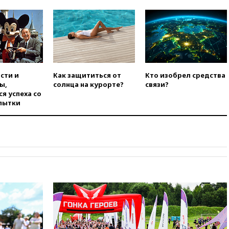
введет экзамен для
претендентов на получение
гражданства
вчера, 20:12
Минобороны
Болгарии: упавший в стране
беспилотник, скорее всего,
был украинским
сти и
Как защититься от
Кто изобрел средства
вчера, 19:29
ОАЭ обвинили
ы,
солнца на курорте?
связи?
Иран в атаке на судно
я успеха со
нефтяной компании ADNOC в
пытки
Ормузе
вчера, 18:56
«Газпром»: объем
газа в европейских подземных
хранилищах достиг
антирекорда
вчера, 18:25
ТАСС: Уиткофф и
Кушнер могут вскоре посетить
Москву и Киев
вчера, 17:43
«Тиса» выдвинула
экс-председателя Верховного
суда на пост президента