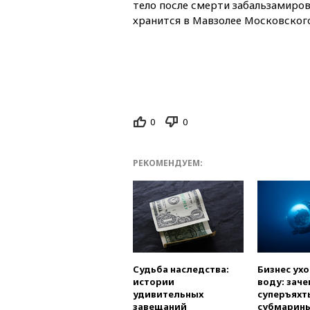
тело после смерти забальзамирова
хранится в Мавзолее Московског
0
0
РЕКОМЕНДУЕМ:
Судьба наследства:
Бизнес ух
истории
воду: заче
удивительных
суперъяхт
завещаний
субмарин