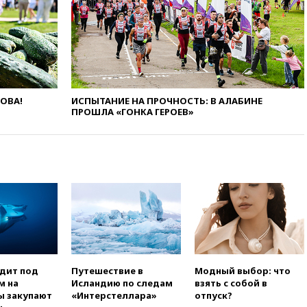
Венгрии
вчера, 16:50
Politico: «Газовая
авантюра Германии ставит под
угрозу европейскую зиму»
вчера, 16:16
Беспилотник
взорвался вблизи
газопровода в Болгарии
ЛОВА!
ИСПЫТАНИЕ НА ПРОЧНОСТЬ: В АЛАБИНЕ
ПРОШЛА «ГОНКА ГЕРОЕВ»
вчера, 15:25
При атаке БПЛА в
Белгородской области погиб
мирный житель
вчера, 14:54
В Аргентине умер
отец футболиста Лионеля
Месси
вчера, 14:43
Турция
ограничила судоходство в
Черном море
вчера, 14:20
Генпрокурором
США стал Тодд Бланш
одит под
Путешествие в
Модный выбор: что
м на
Исландию по следам
взять с собой в
вчера, 13:37
Пляжи
ы закупают
«Интерстеллара»
отпуск?
Геленджика закрыты из-за