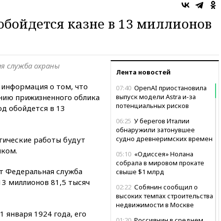
о
 обойдется казне в 13 миллионов
я служба охраны
Лента новостей
 информация о том, что
07:40
OpenAI приостановила
нию прижизненного облика
выпуск модели Astra и-за
потенциальных рисков
од обойдется в 13
06:25
У берегов Италии
обнаружили затонувшее
судно древнеримских времен
ические работы будут
ком.
05:10
«Одиссея» Нолана
собрала в мировом прокате
ет Федеральная служба
свыше $1 млрд
13 миллионов 81,5 тысяч
02:22
Собянин сообщил о
высоких темпах строительства
недвижимости в Москве
 января 1924 года, его
01:20
Россиянин в среднем