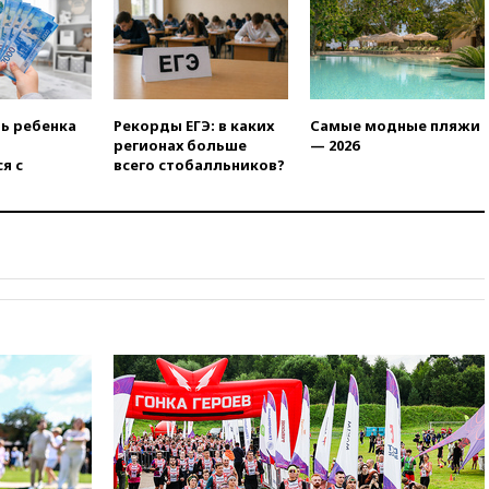
17:35
В Казани пятилетний
ребенок погиб при падении из
окна 10-го этажа
17:17
Bloomberg:
киберкомандование США
расследует серию
ть ребенка
Рекорды ЕГЭ: в каких
Самые модные пляжи
самоубийств своих служащих
регионах больше
— 2026
я с
всего стобалльников?
17:00
Сняты ограничения на
полеты в аэропорту
Геленджика
16:50
В Братиславе загорелся
крупнейший НПЗ Slovnaft
16:45
«Яблоко» подаст иск к
депутату Госдумы Алексею
Журавлеву
16:35
Мельникова и еще
шесть гимнастов сборной
России не получили визы на
ЧЕ
16:16
Движение по
Крымскому мосту