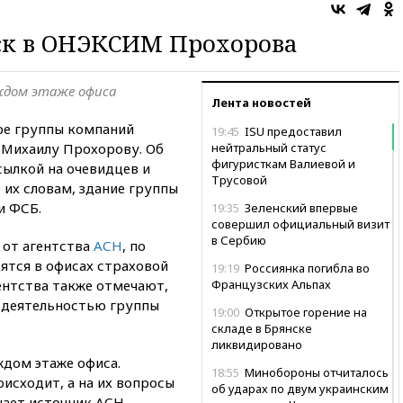
ск в ОНЭКСИМ Прохорова
ждом этаже офиса
Лента новостей
ре группы компаний
19:45
ISU предоставил
Михаилу Прохорову. Об
нейтральный статус
фигуристкам Валиевой и
ссылкой на очевидцев и
Трусовой
 их словам, здание группы
и ФСБ.
19:35
Зеленский впервые
совершил официальный визит
в Сербию
 от агентства
АСН
, по
ятся в офисах страховой
19:19
Россиянка погибла во
ентства также отмечают,
Французских Альпах
с деятельностью группы
19:00
Открытое горение на
складе в Брянске
ликвидировано
ждом этаже офиса.
18:55
Минобороны отчиталось
исходит, а на их вопросы
об ударах по двум украинским
чает источник АСН.