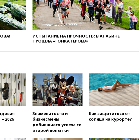
перекрывали второй раз за
день
16:00
Создатели пирамиды
АФК «Наследие» получили от
шести до 12 лет колонии
ЛОВА!
ИСПЫТАНИЕ НА ПРОЧНОСТЬ: В АЛАБИНЕ
15:45
Верховный суд 10
ПРОШЛА «ГОНКА ГЕРОЕВ»
августа рассмотрит иск о
снятии «Яблока» с выборов
15:35
Четыре человека
пострадали при пожаре на
складе с красками в Брянске
15:15
«Аэрофлот» с 1 октября
возобновит ежедневные
рейсы в Абу-Даби
14:52
Турция, Саудовская
Аравия и Пакистан
ндовая
Знаменитости и
Как защититься от
объединились в военный
 – 2026
бизнесмены,
солнца на курорте?
альянс
добившиеся успеха со
14:39
Экс-издатель Popcorn
второй попытки
Books получил условный срок