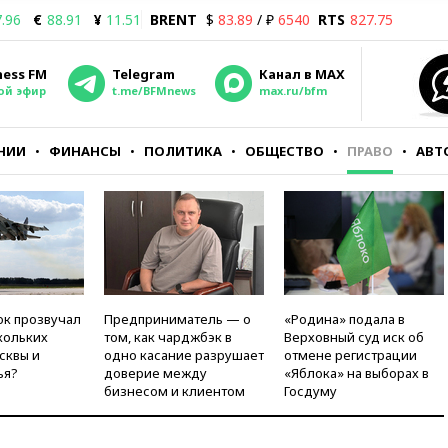
.96
€
88.91
¥
11.51
BRENT
$
83.89
/ ₽
6540
RTS
827.75
ness FM
Telegram
Канал в MAX
ой эфир
t.me/BFMnews
max.ru/bfm
НИИ
ФИНАНСЫ
ПОЛИТИКА
ОБЩЕСТВО
ПРАВО
АВТ
ок прозвучал
Предприниматель — о
«Родина» подала в
кольких
том, как чарджбэк в
Верховный суд иск об
сквы и
одно касание разрушает
отмене регистрации
ья?
доверие между
«Яблока» на выборах в
бизнесом и клиентом
Госдуму