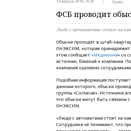
14 апреля 2016, 15:25
Право
ФСБ проводит обы
Люди с автоматами стоят на ка
Обыски проходят в штаб-кварти
ОНЭКСИМ, которая принадлежит 
этом сообщает
«Медиазона
» со 
источник, близкий к компании. По
компаний оцеплено сотрудникам
Подобная информация поступает
данным которого, обыски провод
группы «Согласие». Источники аг
что обыски могут быть связаны 
ОНЭКСИМ.
«Люди с автоматами стоят на ка
Сотрудники не понимают, что про
пока никто не отвечает», — отме