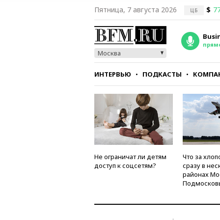
Пятница, 7 августа 2026
$
77
ЦБ
Busi
прям
Москва
ИНТЕРВЬЮ
ПОДКАСТЫ
КОМПА
СТИЛЬ
ТЕСТЫ
Не ограничат ли детям
Что за хлоп
доступ к соцсетям?
сразу в нес
районах Мо
Подмосков