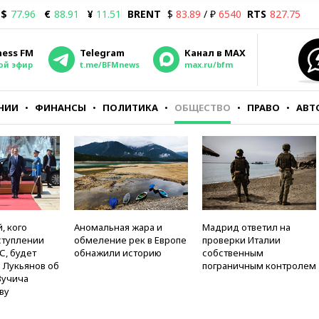
$
77.96
€
88.91
¥
11.51
BRENT
$
83.89
/ ₽
6540
RTS
827.75
ness FM
Telegram
Канал в MAX
ой эфир
t.me/BFMnews
max.ru/bfm
НИИ
ФИНАНСЫ
ПОЛИТИКА
ОБЩЕСТВО
ПРАВО
АВТ
, кого
Аномальная жара и
Мадрид ответил на
ступлении
обмеление рек в Европе
проверки Италии
С, будет
обнажили историю
собственным
 Лукьянов об
пограничным контролем
Вучича
ву