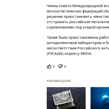
Члены совета Международной ас
легкоатлетических федераций (IA
решение приостановить членств
отстранить российских легкоатле
соревнованиях под эгидой органи
Также была приостановлена рабо
антидопинговой лаборатории и б
несоответствии Российского ант
(РУСАДА) кодексу WADA.
0
0
РЕКОМЕНДУЕМ: