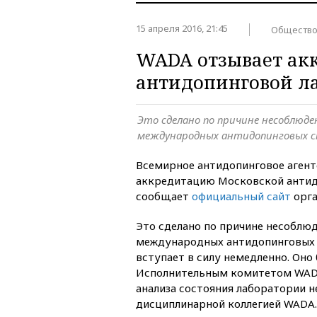
15 апреля 2016, 21:45
Обществ
WADA отзывает ак
антидопинговой л
Это сделано по причине несоблюд
международных антидопинговых 
Всемирное антидопинговое агент
аккредитацию Московской антид
сообщает
официальный сайт
орга
Это сделано по причине несоблю
международных антидопинговых 
вступает в силу немедленно. Оно
Исполнительным комитетом WAD
анализа состояния лаборатории 
дисциплинарной коллегией WADA.