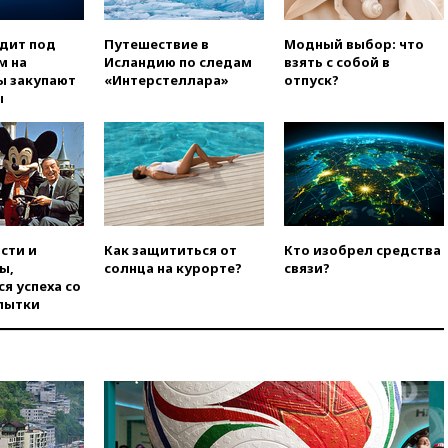
вчера, 18:25
ТАСС: Уиткофф и
одит под
Путешествие в
Модный выбор: что
Кушнер могут вскоре посетить
м на
Исландию по следам
взять с собой в
Москву и Киев
ы закупают
«Интерстеллара»
отпуск?
вчера, 17:43
«Тиса» выдвинула
ы
экс-председателя Верховного
суда на пост президента
Венгрии
вчера, 16:50
Politico: «Газовая
авантюра Германии ставит под
угрозу европейскую зиму»
вчера, 16:16
Беспилотник
сти и
Как защититься от
Кто изобрел средства
взорвался вблизи
ы,
солнца на курорте?
связи?
газопровода в Болгарии
я успеха со
пытки
вчера, 15:25
При атаке БПЛА в
Белгородской области погиб
мирный житель
вчера, 14:54
В Аргентине умер
отец футболиста Лионеля
Месси