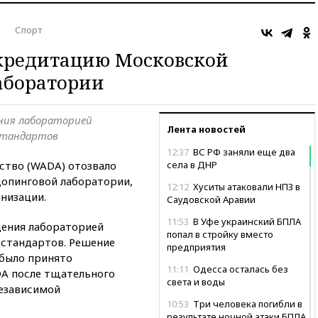
о
Спорт
кредитацию Московской
аборатории
ения лабораторией
Лента новостей
стандартов
12:37
ВС РФ заняли еще два
ство (WADA) отозвало
села в ДНР
опинговой лаборатории,
12:12
Хуситы атаковали НПЗ в
низации.
Саудовской Аравии
11:53
В Уфе украинский БПЛА
дения лабораторией
попал в стройку вместо
стандартов. Решение
предприятия
 было принято
11:11
Одесса осталась без
A после тщательного
света и воды
независимой
10:53
Три человека погибли в
результате ночной атаки БПЛА