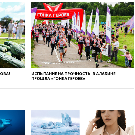
торговым судам в Черном
море
вчера, 21:43
Экс-
председатель Верховного
суда Венгрии согласился стать
президентом республики
вчера, 20:58
Финляндия
введет экзамен для
претендентов на получение
гражданства
вчера, 20:12
Минобороны
Болгарии: упавший в стране
ЛОВА!
ИСПЫТАНИЕ НА ПРОЧНОСТЬ: В АЛАБИНЕ
беспилотник, скорее всего,
ПРОШЛА «ГОНКА ГЕРОЕВ»
был украинским
вчера, 19:29
ОАЭ обвинили
Иран в атаке на судно
нефтяной компании ADNOC в
Ормузе
вчера, 18:56
«Газпром»: объем
газа в европейских подземных
хранилищах достиг
антирекорда