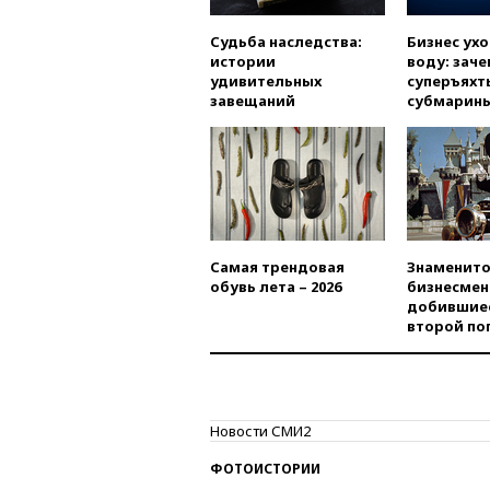
Судьба наследства:
Бизнес ух
истории
воду: заче
удивительных
суперъяхт
завещаний
субмарин
Самая трендовая
Знаменито
обувь лета – 2026
бизнесмен
добившиес
второй по
Новости СМИ2
ФОТОИСТОРИИ