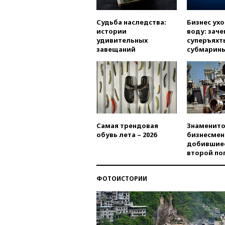
Судьба наследства:
Бизнес ух
истории
воду: заче
удивительных
суперъяхт
завещаний
субмарин
Самая трендовая
Знаменито
обувь лета – 2026
бизнесмен
добившиес
второй по
ФОТОИСТОРИИ