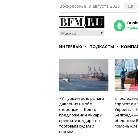
Воскресенье, 9 августа 2026
ЦБ
Busi
прям
Москва
ИНТЕРВЬЮ
ПОДКАСТЫ
КОМПА
СТИЛЬ
ТЕСТЫ
«У Турции есть рычаги
«Последний
давления на обе
спросят о в
стороны» — Бовт о
Украины в Е
предложении Анкары
Белград» —
прекратить удары по
обещании 
торговым судам и
помочь Кие
портам