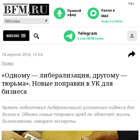
16+
Канал в
прямой
эфир
MAX
Москва
max.ru/bfm
Telegram
МЕНЮ
t.me/BFMnews
18 апреля 2016, 13:34
Право
«Одному — либерализация, другому —
тюрьма». Новые поправки в УК для
бизнеса
Кремль подготовил либерализацию уголовного кодекса для
бизнеса. Однако новые поправки вряд ли облегчат жизнь
бизнесменам, говорят эксперты