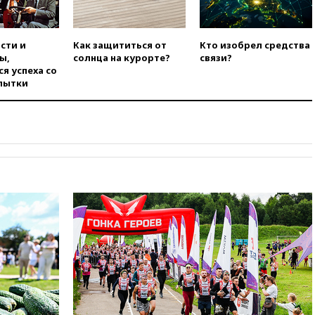
Венгрии
вчера, 16:50
Politico: «Газовая
авантюра Германии ставит под
сти и
Как защититься от
Кто изобрел средства
угрозу европейскую зиму»
ы,
солнца на курорте?
связи?
вчера, 16:16
Беспилотник
я успеха со
взорвался вблизи
пытки
газопровода в Болгарии
вчера, 15:25
При атаке БПЛА в
Белгородской области погиб
мирный житель
вчера, 14:54
В Аргентине умер
отец футболиста Лионеля
Месси
вчера, 14:43
Турция
ограничила судоходство в
Черном море
вчера, 14:20
Генпрокурором
США стал Тодд Бланш
вчера, 13:37
Пляжи
Геленджика закрыты из-за