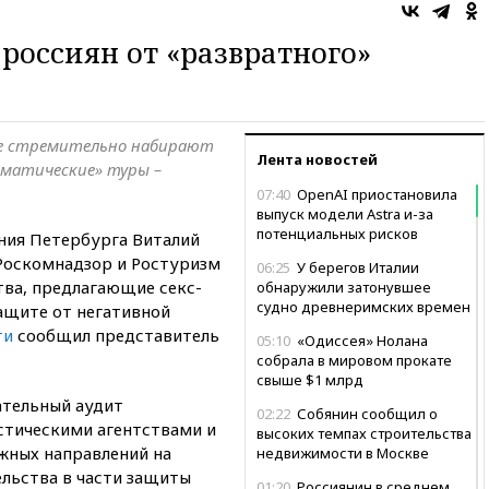
о
россиян от «развратного»
те стремительно набирают
Лента новостей
ематические» туры –
07:40
OpenAI приостановила
выпуск модели Astra и-за
потенциальных рисков
ния Петербурга Виталий
Роскомнадзор и Ростуризм
06:25
У берегов Италии
тва, предлагающие секс-
обнаружили затонувшее
судно древнеримских времен
защите от негативной
ти
сообщил представитель
05:10
«Одиссея» Нолана
собрала в мировом прокате
свыше $1 млрд
ательный аудит
02:22
Собянин сообщил о
стическими агентствами и
высоких темпах строительства
жных направлений на
недвижимости в Москве
льства в части защиты
01:20
Россиянин в среднем