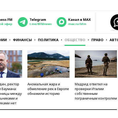
ness FM
Telegram
Канал в MAX
ой эфир
t.me/BFMnews
max.ru/bfm
НИИ
ФИНАНСЫ
ПОЛИТИКА
ОБЩЕСТВО
ПРАВО
АВТ
дин, ректор
Аномальная жара и
Мадрид ответил на
 Баумана:
обмеление рек в Европе
проверки Италии
зницы между
обнажили историю
собственным
ьниками и
пограничным контролем
иками нет