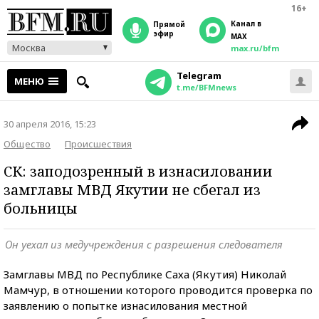
16+
Канал в
прямой
эфир
MAX
Москва
max.ru/bfm
Telegram
МЕНЮ
t.me/BFMnews
30 апреля 2016, 15:23
Общество
Происшествия
СК: заподозренный в изнасиловании
замглавы МВД Якутии не сбегал из
больницы
Он уехал из медучреждения с разрешения следователя
Замглавы МВД по Республике Саха (Якутия) Николай
Мамчур, в отношении которого проводится проверка по
заявлению о попытке изнасилования местной