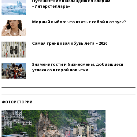
Путешествие в Исландию по следам
«Интерстеллара»
Модный выбор: что взять с собой в отпуск?
Самая трендовая обувь лета – 2026
Знаменитости и бизнесмены, добившиеся
успеха со второй попытки
Как защититься от солнца на курорте?
ФОТОИСТОРИИ
Кто изобрел средства связи?