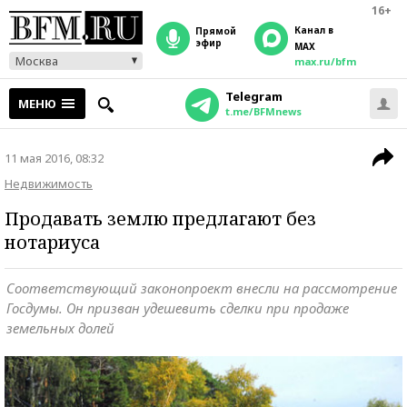
16+
Канал в
прямой
эфир
MAX
Москва
max.ru/bfm
Telegram
МЕНЮ
t.me/BFMnews
11 мая 2016, 08:32
Недвижимость
Продавать землю предлагают без
нотариуса
Соответствующий законопроект внесли на рассмотрение
Госдумы. Он призван удешевить сделки при продаже
земельных долей