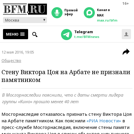
16+
Канал в
прямой
эфир
MAX
Москва
max.ru/bfm
Telegram
МЕНЮ
t.me/BFMnews
12 мая 2016, 19:05
Общество
Стену Виктора Цоя на Арбате не признали
памятником
В Мосгорнаследии пояснили, что с даты смерти лидера
группы «Кино» прошло менее 40 лет
Мосгорнаследие отказалось признать стену Виктора Цоя
на Арбате памятником. Как пояснили
«РИА Новости»
в
пресс-службе Мосгорнаследия, включение стены памяти
музыканта Виктора Цоя в список объектов культурного