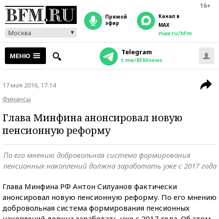
16+
Канал в
прямой
эфир
MAX
Москва
max.ru/bfm
Telegram
МЕНЮ
t.me/BFMnews
17 мая 2016, 17:14
Финансы
Глава Минфина анонсировал новую
пенсионную реформу
По его мнению добровольная система формирования
пенсионных накоплений должна заработать уже с 2017 года
Глава Минфина РФ Антон Силуанов фактически
анонсировал новую пенсионную реформу. По его мнению
добровольная система формирования пенсионных
накоплений должна заработать уже с 2017 года. Об этом