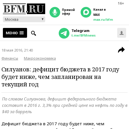
16+
Канал в
прямой
эфир
MAX
Москва
max.ru/bfm
Telegram
МЕНЮ
t.me/BFMnews
18 мая 2016, 21:40
Финансы
Макроэкономика
Силуанов: дефицит бюджета в 2017 году
будет ниже, чем запланирован на
текущий год
По словам Силуанова, дефицит федерального бюджета
составит в 2016 г. 3,3% при средней цене на нефть по году в
$40 за баррель
Дефицит бюджета в 2017 году будет ниже, чем