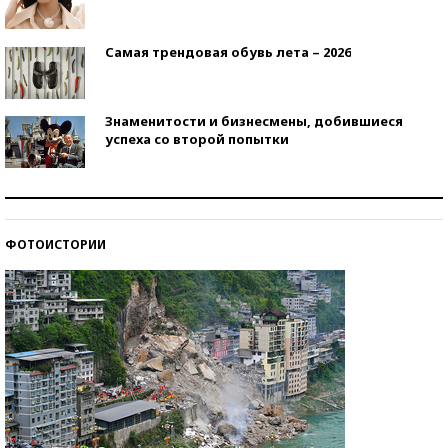
Самая трендовая обувь лета – 2026
Знаменитости и бизнесмены, добившиеся
успеха со второй попытки
Как защититься от солнца на курорте?
ФОТОИСТОРИИ
Кто изобрел средства связи?