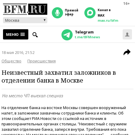
16+
Канал в
прямой
эфир
MAX
Москва
max.ru/bfm
Telegram
МЕНЮ
t.me/BFMnews
18 мая 2016, 21:52
Общество
Происшествия
Неизвестный захватил заложников в
отделении банка в Москве
На место ЧП выехал спецназ
На отделение банка на востоке Москвы совершен вооруженный
налет, в заложники захвачены сотрудники банка и клиенты. Об
этом сообщает РИА Новости со ссылкой на источник в
правоохранительных органах столицы. "Неизвестный с оружием
захватил отделение банка, заперся внутри. Требования его пока
неизвестны. На место выдвинулся спецназ полиции", — сообщил