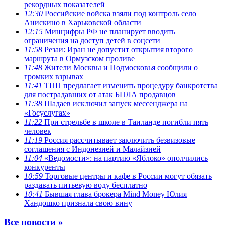
рекордных показателей
12:30
Российские войска взяли под контроль село
Анискино в Харьковской области
12:15
Минцифры РФ не планирует вводить
ограничения на доступ детей в соцсети
11:58
Резаи: Иран не допустит открытия второго
маршрута в Ормузском проливе
11:48
Жители Москвы и Подмосковья сообщили о
громких взрывах
11:41
ТПП предлагает изменить процедуру банкротства
для пострадавших от атак БПЛА продавцов
11:38
Шадаев исключил запуск мессенджера на
«Госуслугах»
11:22
При стрельбе в школе в Таиланде погибли пять
человек
11:19
Россия рассчитывает заключить безвизовые
соглашения с Индонезией и Малайзией
11:04
«Ведомости»: на партию «Яблоко» ополчились
конкуренты
10:59
Торговые центры и кафе в России могут обязать
раздавать питьевую воду бесплатно
10:41
Бывшая глава брокера Mind Money Юлия
Хандошко признала свою вину
Все новости »