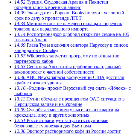
14:52
Турция, Саудовская Аравия и Пакистан
объединились в военный альянс
14:39
Экс-издатель Popcorn Books получил условный
срок по делу о пропаганде ЛГБТ
14:34
Минпромторг не намерен сокращать перечень
товаров для параллельного импорта
14:14
Роспотребнадзор одобрил открытие сезона на 105
пляжах в Анапе
14:09
Глава Тувы включил сенатора Нарусову в список
кандидатов в Совфед
13:57
Wildberries запустит программу по открытию
партнерских хабов
13:53
Сенаторы Аргентины одобрили скандальный
законопроект о частной собственности
13:36
ABC News: запасы вооружений США достигли
крайне низкого уровня
13:16
«Родина» просит Верховный суд снять «Яблоко» с
выборов
13:11
Путин обсудил с президентом ОАЭ ситуацию в
Персидском заливе и на Украине
13:09
Суд обязал москвичку выселить из квартиры
крокодила, лису и других животных
12:51
Россия планирует запустить групповые
безвизовые турпоездки для Вьетнама
12:36
Экспорт растворимого кофе из России достиг