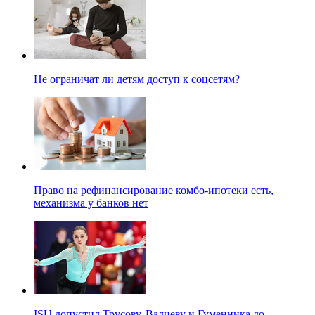
Не ограничат ли детям доступ к соцсетям?
Право на рефинансирование комбо-ипотеки есть,
механизма у банков нет
ISU допустил Трусову, Валиеву и Гуменника до