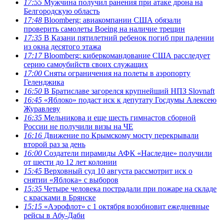
17:55
Мужчина получил ранения при атаке дрона на
Белгородскую область
17:48
Bloomberg: авиакомпании США обязали
проверить самолеты Boeing на наличие трещин
17:35
В Казани пятилетний ребенок погиб при падении
из окна десятого этажа
17:17
Bloomberg: киберкомандование США расследует
серию самоубийств своих служащих
17:00
Сняты ограничения на полеты в аэропорту
Геленджика
16:50
В Братиславе загорелся крупнейший НПЗ Slovnaft
16:45
«Яблоко» подаст иск к депутату Госдумы Алексею
Журавлеву
16:35
Мельникова и еще шесть гимнастов сборной
России не получили визы на ЧЕ
16:16
Движение по Крымскому мосту перекрывали
второй раз за день
16:00
Создатели пирамиды АФК «Наследие» получили
от шести до 12 лет колонии
15:45
Верховный суд 10 августа рассмотрит иск о
снятии «Яблока» с выборов
15:35
Четыре человека пострадали при пожаре на складе
с красками в Брянске
15:15
«Аэрофлот» с 1 октября возобновит ежедневные
рейсы в Абу-Даби