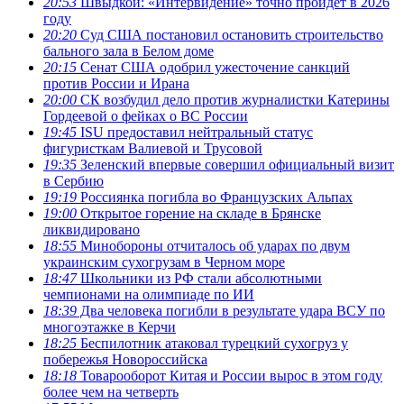
20:53
Швыдкой: «Интервидение» точно пройдет в 2026
году
20:20
Суд США постановил остановить строительство
бального зала в Белом доме
20:15
Сенат США одобрил ужесточение санкций
против России и Ирана
20:00
СК возбудил дело против журналистки Катерины
Гордеевой о фейках о ВС России
19:45
ISU предоставил нейтральный статус
фигуристкам Валиевой и Трусовой
19:35
Зеленский впервые совершил официальный визит
в Сербию
19:19
Россиянка погибла во Французских Альпах
19:00
Открытое горение на складе в Брянске
ликвидировано
18:55
Минобороны отчиталось об ударах по двум
украинским сухогрузам в Черном море
18:47
Школьники из РФ стали абсолютными
чемпионами на олимпиаде по ИИ
18:39
Два человека погибли в результате удара ВСУ по
многоэтажке в Керчи
18:25
Беспилотник атаковал турецкий сухогруз у
побережья Новороссийска
18:18
Товарооборот Китая и России вырос в этом году
более чем на четверть