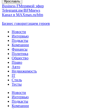
Ярославль
Business FM
прямой эфир
Telegram
t.me/BFMnews
Канал в MAX
max.ru/bfm
Бизнес говорит:
ищем героев
Новости
Интервью
Подкасты
Компании
Финансы
Политика
Общество
Право
Авто
Недвижимость
IT
Стиль
Тесты
Новости
Интервью
Подкасты
Компании