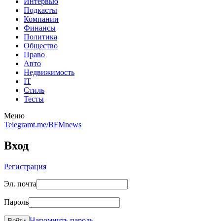
Интервью
Подкасты
Компании
Финансы
Политика
Общество
Право
Авто
Недвижимость
IT
Стиль
Тесты
Меню
Telegram
t.me/BFMnews
Вход
Регистрация
Эл. почта
Пароль
Напомнить пароль
Войти