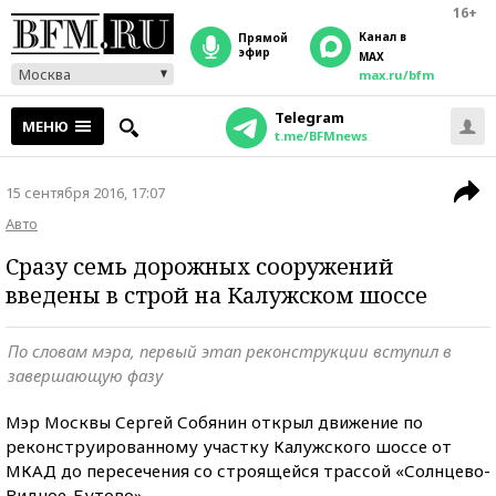
16+
Канал в
прямой
эфир
MAX
Москва
max.ru/bfm
Telegram
МЕНЮ
t.me/BFMnews
15 сентября 2016, 17:07
Авто
Сразу семь дорожных сооружений
введены в строй на Калужском шоссе
По словам мэра, первый этап реконструкции вступил в
завершающую фазу
Мэр Москвы Сергей Собянин открыл движение по
реконструированному участку Калужского шоссе от
МКАД до пересечения со строящейся трассой «Солнцево-
Видное-Бутово».