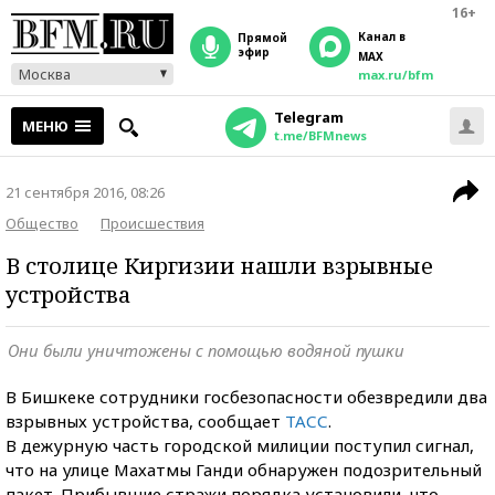
16+
Канал в
прямой
эфир
MAX
Москва
max.ru/bfm
Telegram
МЕНЮ
t.me/BFMnews
21 сентября 2016, 08:26
Общество
Происшествия
В столице Киргизии нашли взрывные
устройства
Они были уничтожены с помощью водяной пушки
В Бишкеке сотрудники госбезопасности обезвредили два
взрывных устройства, сообщает
ТАСС
.
В дежурную часть городской милиции поступил сигнал,
что на улице Махатмы Ганди обнаружен подозрительный
пакет. Прибывшие стражи порядка установили, что