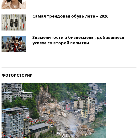
Самая трендовая обувь лета – 2026
Знаменитости и бизнесмены, добившиеся
успеха со второй попытки
Как защититься от солнца на курорте?
ФОТОИСТОРИИ
Кто изобрел средства связи?