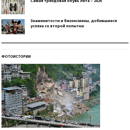
Самая трендовая обувь лета – 2026
Знаменитости и бизнесмены, добившиеся
успеха со второй попытки
Как защититься от солнца на курорте?
ФОТОИСТОРИИ
Кто изобрел средства связи?