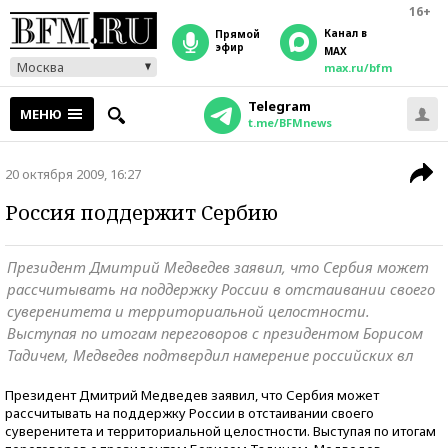
16+
Канал в
прямой
эфир
MAX
Москва
max.ru/bfm
Telegram
МЕНЮ
t.me/BFMnews
20 октября 2009, 16:27
Россия поддержит Сербию
Президент Дмитрий Медведев заявил, что Сербия может
рассчитывать на поддержку России в отстаивании своего
суверенитета и территориальной целостности.
Выступая по итогам переговоров с президентом Борисом
Тадичем, Медведев подтвердил намерение российских вл
Президент Дмитрий Медведев заявил, что Сербия может
рассчитывать на поддержку России в отстаивании своего
суверенитета и территориальной целостности. Выступая по итогам