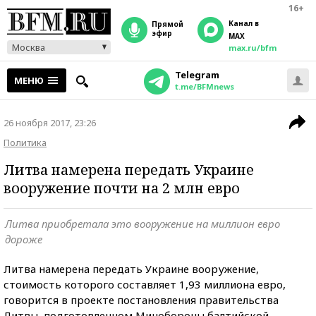
16+
Канал в
прямой
эфир
MAX
Москва
max.ru/bfm
Telegram
МЕНЮ
t.me/BFMnews
26 ноября 2017, 23:26
Политика
Литва намерена передать Украине
вооружение почти на 2 млн евро
Литва приобретала это вооружение на миллион евро
дороже
Литва намерена передать Украине вооружение,
стоимость которого составляет 1,93 миллиона евро,
говорится в проекте постановления правительства
Литвы, подготовленном Минобороны балтийской