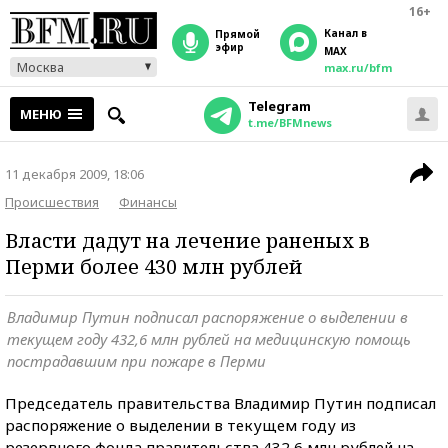
16+
Канал в
прямой
эфир
MAX
Москва
max.ru/bfm
Telegram
МЕНЮ
t.me/BFMnews
11 декабря 2009, 18:06
Происшествия
Финансы
Власти дадут на лечение раненых в
Перми более 430 млн рублей
Владимир Путин подписал распоряжение о выделении в
текущем году 432,6 млн рублей на медицинскую помощь
пострадавшим при пожаре в Перми
Председатель правительства Владимир Путин подписал
распоряжение о выделении в текущем году из
резервного фонда правительства 432,6 млн рублей на