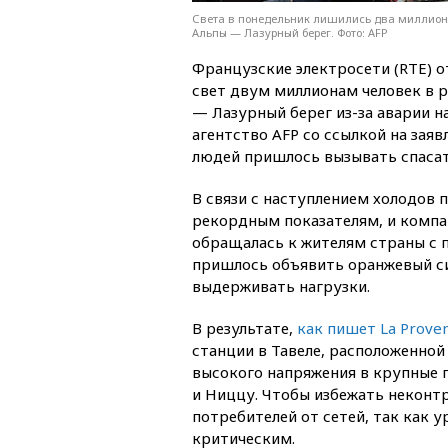
Света в понедельник лишились два миллион
Альпы — Лазурный берег. Фото: AFP
Французские электросети (RTE) 
свет двум миллионам человек в 
— Лазурный берег из-за аварии н
агентство AFP со ссылкой на зая
людей пришлось вызывать спасат
В связи с наступлением холодов 
рекордным показателям, и компания
обращалась к жителям страны с 
пришлось объявить оранжевый сиг
выдерживать нагрузки.
В результате,
как пишет La Prove
станции в Тавеле, расположенной
высокого напряжения в крупные г
и Ниццу. Чтобы избежать неконт
потребителей от сетей, так как 
критическим.