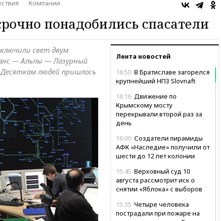
ствия
Компании
срочно понадобились спасатели
тключили свет двум
Лента новостей
ванс — Альпы — Лазурный
. Десяткам людей пришлось
16:50
В Братиславе загорелся
крупнейший НПЗ Slovnaft
16:16
Движение по
Крымскому мосту
перекрывали второй раз за
день
16:00
Создатели пирамиды
АФК «Наследие» получили от
шести до 12 лет колонии
15:45
Верховный суд 10
августа рассмотрит иск о
снятии «Яблока» с выборов
15:35
Четыре человека
пострадали при пожаре на