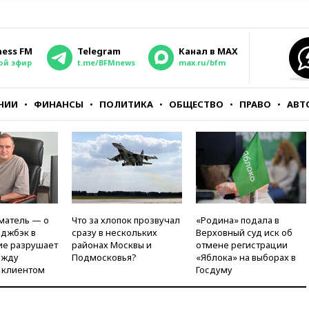
ness FM
Telegram
Канал в MAX
ой эфир
t.me/BFMnews
max.ru/bfm
НИИ
ФИНАНСЫ
ПОЛИТИКА
ОБЩЕСТВО
ПРАВО
АВТ
матель — о
Что за хлопок прозвучал
«Родина» подала в
рджбэк в
сразу в нескольких
Верховный суд иск об
ие разрушает
районах Москвы и
отмене регистрации
ежду
Подмосковья?
«Яблока» на выборах в
 клиентом
Госдуму