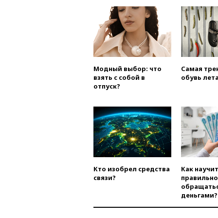
Модный выбор: что
Самая тре
взять с собой в
обувь лета
отпуск?
Кто изобрел средства
Как научи
связи?
правильно
обращатьс
деньгами?