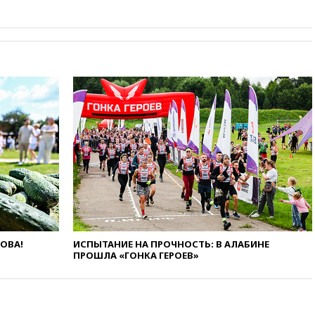
раздавать питьевую воду
бесплатно
10:41
Бывшая глава брокера
Mind Money Юлия Хандошко
признала свою вину
10:41
Пашинян: Армения
понимает невозможность
одновременного членства в
ЕС и ЕАЭС
10:21
ФСБ задержала более
20 сотрудников пунктов
обмена криптовалюты в
«Москве-Сити»
10:13
Минтранс предлагает
тратить средства дорожных
фондов на защиту трасс от
ЛОВА!
ИСПЫТАНИЕ НА ПРОЧНОСТЬ: В АЛАБИНЕ
БПЛА
ПРОШЛА «ГОНКА ГЕРОЕВ»
09:56
Хакеры нашли
документы об ударах ВСУ по
нефтяным терминалам в
России