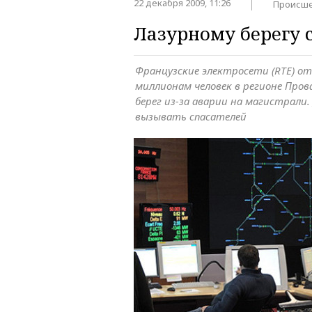
22 декабря 2009, 11:26
Происше
Лазурному берегу 
Французские электросети (RTE) о
миллионам человек в регионе Про
берег из-за аварии на магистрали
вызывать спасателей