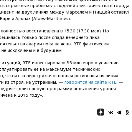
ь серьезные проблемы с подачей электричества в города
12:51
Россия планирует
нцидент на двух линиях между Марселем и Ниццей оставил
запустить групповые
Варе и Альпах (Alpes-Maritimes).
безвизовые турпоездки для
Вьетнама
полностью восстановлена в 15.30 (17.30 мск). Но
12:36
Экспорт растворимого
ешилась только после спада вечернего пика
кофе из России достиг
тоятельства аварии пока не ясны. RTE фактически
рекордных показателей
 не исключены и в будущем.
12:30
Российские войска
взяли под контроль село
итуаций, RTE инвестировало 85 млн евро в усиление
Анискино в Харьковской
ксплуатировать ее на максимуме технических
области
, что из-за перегрузки основная региональная линия
12:15
Минцифры РФ не
и из строя, не устранены, —
говорится на сайте RTE
. —
планирует вводить
 внедряет длительную программу повышения уровня
ограничения на доступ детей
нчена к 2015 году».
в соцсети
11:58
Резаи: Иран не допустит
открытия второго маршрута в
Ормузском проливе
11:48
Жители Москвы и
Подмосковья сообщили о