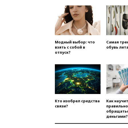
Модный выбор: что
Самая тре
взять с собой в
обувь лета
отпуск?
Кто изобрел средства
Как научи
связи?
правильно
обращатьс
деньгами?