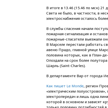
В итоге в 13.46 (15.46 по мск) 21
Света не было, в частности, в не
электроснабжения осталось более
В службы спасения начали поступ
пожарная сигнализация и останов
пожарные-спасатели выезжали око
В Марселе перестали работать св
авеню Прадо, главной улице Марс
половина которых, как в План-де
Опоздали на срок более полутора
Шарль (Saint-Charles).
В департаменте Вар от города Ие
Как пишет Le Monde
, регион Про
«электрическим полуостровом», 
электропередач и лишь одна лин
которой в основном и зависят к
только половину потребностей в