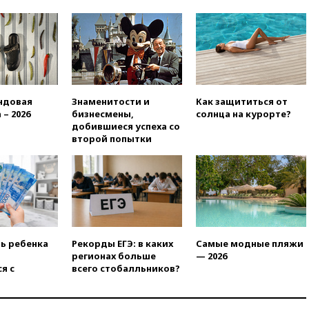
09:49
WSJ: Трамп «сходит с
ума» из-за сообщений в СМИ
об истощении боеприпасов у
США
09:36
Исландия и Черногория
в 2028 году могут войти в
состав Евросоюза
ндовая
Знаменитости и
Как защититься от
 – 2026
бизнесмены,
солнца на курорте?
09:18
Пашинян сообщил о
добившиеся успеха со
приверженности Армении
второй попытки
основополагающим
принципам ЕАЭС
09:06
Гендиректора
удмуртской «Ижавиа»
попросили уволиться
08:51
Осужденный в России
американец Гилман
ть ребенка
Рекорды ЕГЭ: в каких
Самые модные пляжи
находится при смерти
регионах больше
— 2026
я с
всего стобалльников?
08:22
В Екатеринбурге
атакован склад Wildberries
07:52
В Таиланде ученик