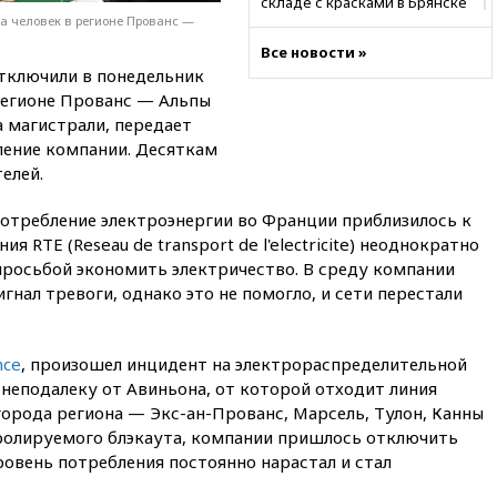
складе с красками в Брянске
а человек в регионе Прованс —
15:15
«Аэрофлот» с 1 октября
Все новости »
возобновит ежедневные
отключили в понедельник
рейсы в Абу-Даби
регионе Прованс — Альпы
14:52
Турция, Саудовская
а магистрали, передает
Аравия и Пакистан
вление компании. Десяткам
объединились в военный
альянс
елей.
14:39
Экс-издатель Popcorn
потребление электроэнергии во Франции приблизилось к
Books получил условный срок
 RTE (Reseau de transport de l'electricite) неоднократно
по делу о пропаганде ЛГБТ
просьбой экономить электричество. В среду компании
14:34
Минпромторг не
нал тревоги, однако это не помогло, и сети перестали
намерен сокращать перечень
товаров для параллельного
импорта
nce
, произошел инцидент на электрораспределительной
14:14
Роспотребнадзор
 неподалеку от Авиньона, от которой отходит линия
одобрил открытие сезона на
орода региона — Экс-ан-Прованс, Марсель, Тулон, Канны
105 пляжах в Анапе
ролируемого блэкаута, компании пришлось отключить
14:09
Глава Тувы включил
уровень потребления постоянно нарастал и стал
сенатора Нарусову в список
кандидатов в Совфед