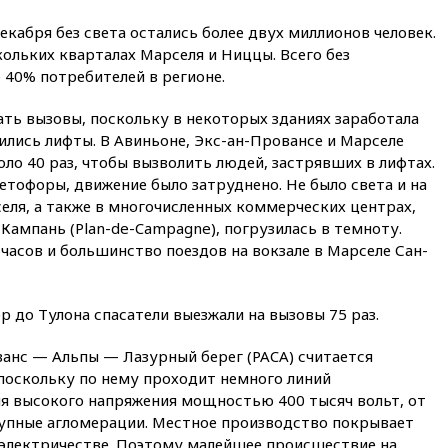
13:57
Wildberries запустит
 декабря без света остались более двух миллионов человек.
программу по открытию
скольких кварталах Марселя и Ниццы. Всего без
партнерских хабов
 40% потребителей в регионе.
13:53
Сенаторы Аргентины
одобрили скандальный
ать вызовы, поскольку в некоторых зданиях заработала
законопроект о частной
ились лифты. В Авиньоне, Экс-ан-Провансе и Марселе
собственности
ло 40 раз, чтобы вызволить людей, застрявших в лифтах.
13:36
ABC News: запасы
етофоры, движение было затруднено. Не было света и на
вооружений США достигли
еля, а также в многочисленных коммерческих центрах,
крайне низкого уровня
-Кампань (Plan-de-Campagne), погрузилась в темноту.
13:16
«Родина» просит
 часов и большинство поездов на вокзале в Марселе Сан-
Верховный суд снять «Яблоко»
с выборов
13:11
Путин обсудил с
р до Тулона спасатели выезжали на вызовы 75 раз.
президентом ОАЭ ситуацию в
Персидском заливе и на
ванс — Альпы — Лазурный берег (PACA) считается
Украине
поскольку по нему проходит немного линий
13:09
Суд обязал москвичку
ия высокого напряжения мощностью 400 тысяч вольт, от
выселить из квартиры
рупные агломерации. Местное производство покрывает
крокодила, лису и других
 электричестве. Поэтому малейшее происшествие на
животных