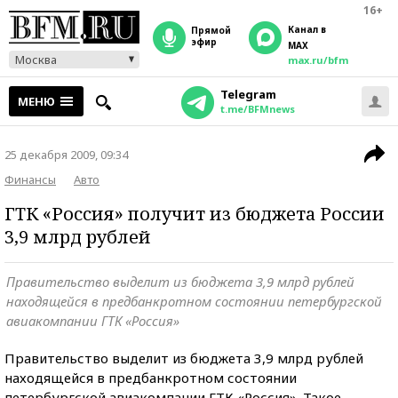
16+
Канал в
прямой
эфир
MAX
Москва
max.ru/bfm
Telegram
МЕНЮ
t.me/BFMnews
25 декабря 2009, 09:34
Финансы
Авто
ГТК «Россия» получит из бюджета России
3,9 млрд рублей
Правительство выделит из бюджета 3,9 млрд рублей
находящейся в предбанкротном состоянии петербургской
авиакомпании ГТК «Россия»
Правительство выделит из бюджета 3,9 млрд рублей
находящейся в предбанкротном состоянии
петербургской авиакомпании ГТК «Россия». Такое