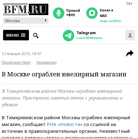
16+
Канал в
прямой
эфир
MAX
Москва
max.ru/bfm
Telegram
МЕНЮ
t.me/BFMnews
12 января 2010, 18:47
Происшествия
Криминал
В Москве ограблен ювелирный магазин
В Тимирязевском районе Москвы ограблен ювелирный
магазин. Преступник схватил лоток с украшениями и
убежал
В Тимирязевском районе Москвы ограблен ювелирный
магазин, сообщает
РИА «Новости»
со ссылкой на
источник в правоохранительных органах. Неизвестный
схватил с витрины лоток с драгоценностями на глазах у