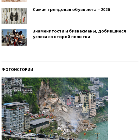
Самая трендовая обувь лета – 2026
Знаменитости и бизнесмены, добившиеся
успеха со второй попытки
Как защититься от солнца на курорте?
ФОТОИСТОРИИ
Кто изобрел средства связи?