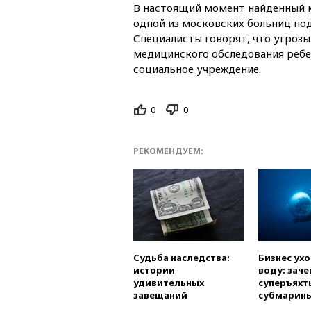
В настоящий момент найденный 
одной из московских больниц по
Специалисты говорят, что угрозы
медицинского обследования ребе
социальное учреждение.
0
0
РЕКОМЕНДУЕМ:
Судьба наследства:
Бизнес ух
истории
воду: заче
удивительных
суперъяхт
завещаний
субмарин