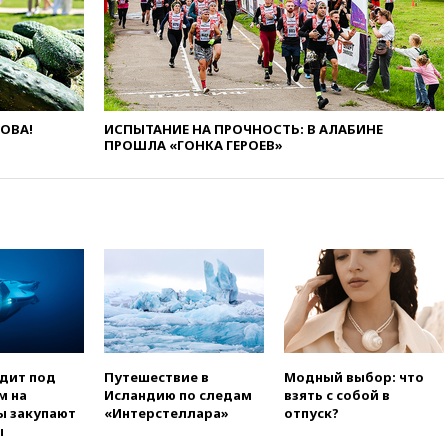
анонсировал скорое
соглашение о прекращении
огня США и Ирана
вчера, 22:15
Три человека
получили ножевые ранения
при нападении в Чехии
ЛОВА!
ИСПЫТАНИЕ НА ПРОЧНОСТЬ: В АЛАБИНЕ
вчера, 22:00
Путин поручил
ПРОШЛА «ГОНКА ГЕРОЕВ»
выделить средства на новые
РЛС для Белгородской
области
вчера, 21:56
The Atlantic: Маск
отказал Украине в
использовании Starlink для
атак вглубь РФ
вчера, 21:35
После пожара на
складе в Брянске возбудили
уголовное дело
одит под
Путешествие в
Модный выбор: что
вчера, 21:26
Лидеры сборной
м на
Исландию по следам
взять с собой в
РФ по гимнастике получили
ы закупают
«Интерстеллара»
отпуск?
официальный отказ в визах от
ы
Хорватии