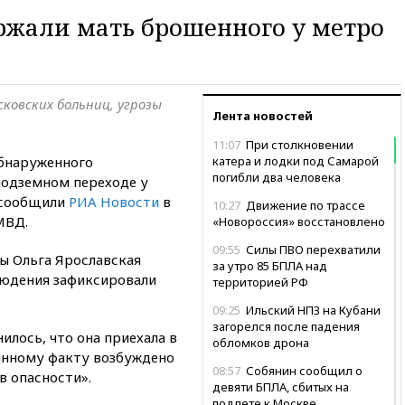
ржали мать брошенного у метро
сковских больниц, угрозы
Лента новостей
11:07
При столкновении
обнаруженного
катера и лодки под Самарой
погибли два человека
подземном переходе у
 сообщили
РИА Новости
в
10:27
Движение по трассе
МВД.
«Новороссия» восстановлено
09:55
Силы ПВО перехватили
ы Ольга Ярославская
за утро 85 БПЛА над
людения зафиксировали
территорией РФ
09:25
Ильский НПЗ на Кубани
загорелся после падения
илось, что она приехала в
обломков дрона
данному факту возбуждено
08:57
Собянин сообщил о
в опасности».
девяти БПЛА, сбитых на
подлете к Москве