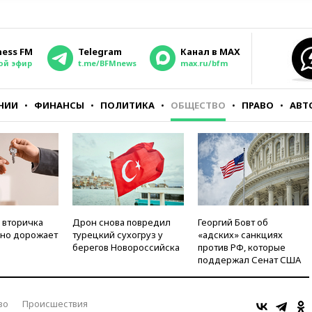
ness FM
Telegram
Канал в MAX
ой эфир
t.me/BFMnews
max.ru/bfm
НИИ
ФИНАНСЫ
ПОЛИТИКА
ОБЩЕСТВО
ПРАВО
АВТ
 вторичка
Дрон снова повредил
Георгий Бовт об
но дорожает
турецкий сухогруз у
«адских» санкциях
берегов Новороссийска
против РФ, которые
поддержал Сенат США
во
Происшествия