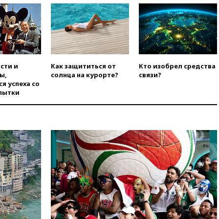
вчера, 21:15
Пентагон
опубликовал 16 новых видео с
НЛО
вчера, 21:00
На границе
Украины с Польшей скопилось
свыше 6,5 тысячи грузовиков
сти и
Как защититься от
Кто изобрел средства
вчера, 20:53
Швыдкой:
ы,
солнца на курорте?
связи?
«Интервидение» точно
я успеха со
пройдет в 2026 году
пытки
вчера, 20:45
ПВО за день
сбила еще 75 украинских
беспилотников над Россией
вчера, 20:35
Велосипедист
погиб при атаке FPV-дрона в
Белгородской области
вчера, 20:30
Лидию Невзорову
заочно арестовали по делу о
финансировании
экстремизма
вчера, 20:20
Суд США