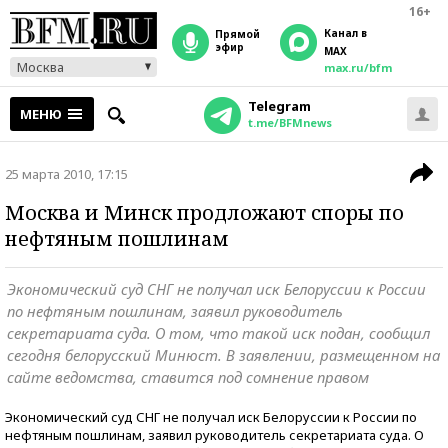
16+
Канал в
прямой
эфир
MAX
Москва
max.ru/bfm
Telegram
МЕНЮ
t.me/BFMnews
25 марта 2010, 17:15
Москва и Минск продложают споры по
нефтяным пошлинам
Экономический суд СНГ не получал иск Белоруссии к России
по нефтяным пошлинам, заявил руководитель
секретариата суда. О том, что такой иск подан, сообщил
сегодня белорусский Минюст. В заявлении, размещенном на
сайте ведомства, ставится под сомнение правом
Экономический суд СНГ не получал иск Белоруссии к России по
нефтяным пошлинам, заявил руководитель секретариата суда. О