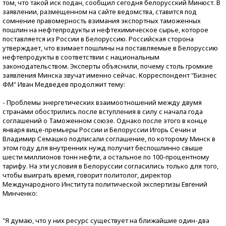
том, что такой иск подан, сообщил сегодня белорусский Минюст. В
заявлении, размещенном на сайте ведомства, ставится под
сомнение правомерность взимания экспортных таможенных
пошлин на нефтепродукты и нефтехимическое сырье, которое
поставляется из России в Белоруссию. Российская сторона
утверждает, что взимает пошлины на поставляемые в Белоруссию
нефтепродукты в соответствии с национальным
законодательством. Эксперты объяснили, почему столь громкие
заявления Минска звучат именно сейчас. Корреспондент "Бизнес
ФМ" Иван Медведев продолжит тему:
- Проблемы энергетических взаимоотношений между двумя
странами обострились после вступления в силу с начала года
соглашений о Таможенном союзе. Однако после этого в конце
января вице-премьеры России и Белоруссии Игорь Сечин и
Владимир Семашко подписали соглашение, по которому Минск в
этом году для внутренних нужд получит беспошлинно свыше
шести миллионов тонн нефти, а остальное по 100-процентному
тарифу. На эти условия в Белоруссии согласились только для того,
чтобы выиграть время, говорит политолог, директор
Международного Института политической экспертизы Евгений
Минченко:
"Я думаю, что у них ресурс существует на ближайшие один-два