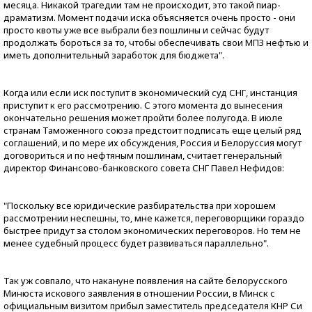
месяца. Никакой трагедии там не происходит, это такой пиар-
драматизм. Момент подачи иска объясняется очень просто - они
просто квоты уже все выбрали без пошлины и сейчас будут
продолжать бороться за то, чтобы обеспечивать свои МПЗ нефтью и
иметь дополнительный заработок для бюджета".
Когда или если иск поступит в экономический суд СНГ, инстанция
приступит к его рассмотрению. С этого момента до вынесения
окончательно решения может пройти более полугода. В июле
странам Таможенного союза предстоит подписать еще целый ряд
соглашений, и по мере их обсуждения, Россия и Белоруссия могут
договориться и по нефтяным пошлинам, считает генеральный
директор Финансово-банковского совета СНГ Павел Нефидов:
"Поскольку все юридические разбирательства при хорошем
рассмотрении неспешны, то, мне кажется, переговорщики гораздо
быстрее придут за столом экономических переговоров. Но тем не
менее судебный процесс будет развиваться параллельно".
Так уж совпало, что накануне появления на сайте белорусского
Минюста искового заявления в отношении России, в Минск с
официальным визитом прибыл заместитель председателя КНР Си