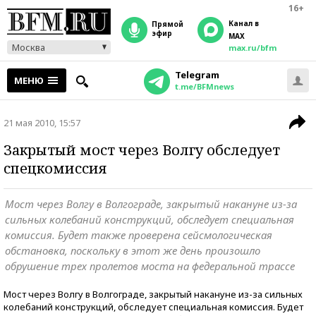
16+
Канал в
прямой
эфир
MAX
Москва
max.ru/bfm
Telegram
МЕНЮ
t.me/BFMnews
21 мая 2010, 15:57
Закрытый мост через Волгу обследует
спецкомиссия
Мост через Волгу в Волгограде, закрытый накануне из-за
сильных колебаний конструкций, обследует специальная
комиссия. Будет также проверена сейсмологическая
обстановка, поскольку в этот же день произошло
обрушение трех пролетов моста на федеральной трассе
Мост через Волгу в Волгограде, закрытый накануне из-за сильных
колебаний конструкций, обследует специальная комиссия. Будет