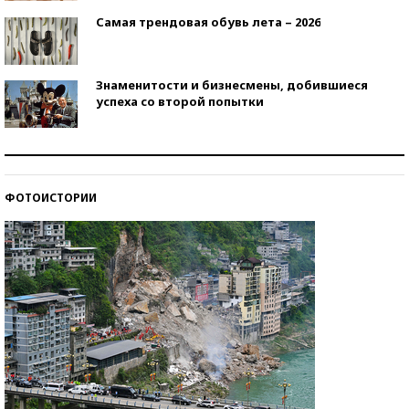
Самая трендовая обувь лета – 2026
Знаменитости и бизнесмены, добившиеся
успеха со второй попытки
Как защититься от солнца на курорте?
ФОТОИСТОРИИ
Кто изобрел средства связи?