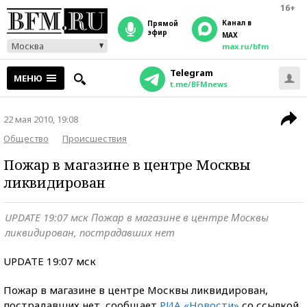
16+
Канал в
прямой
эфир
MAX
Москва
max.ru/bfm
Telegram
МЕНЮ
t.me/BFMnews
22 мая 2010, 19:08
Общество
Происшествия
Пожар в магазине в центре Москвы
ликвидирован
UPDATE 19:07 мск Пожар в магазине в центре Москвы
ликвидирован, пострадавших нет
UPDATE 19:07 мск
Пожар в магазине в центре Москвы ликвидирован,
пострадавших нет, сообщает
РИА «Новости»
со ссылкой