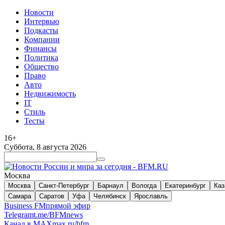
Новости
Интервью
Подкасты
Компании
Финансы
Политика
Общество
Право
Авто
Недвижимость
IT
Стиль
Тесты
16+
Суббота, 8 августа 2026
Москва
Москва
Санкт-Петербург
Барнаул
Вологда
Екатеринбург
Каз
Самара
Саратов
Уфа
Челябинск
Ярославль
Business FM
прямой эфир
Telegram
t.me/BFMnews
Канал в MAX
max.ru/bfm