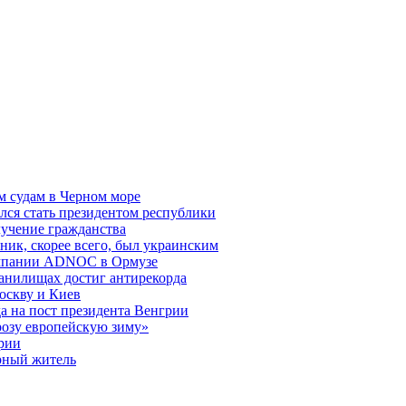
м судам в Черном море
лся стать президентом республики
лучение гражданства
ик, скорее всего, был украинским
омпании ADNOC в Ормузе
ранилищах достиг антирекорда
оскву и Киев
а на пост президента Венгрии
грозу европейскую зиму»
арии
рный житель