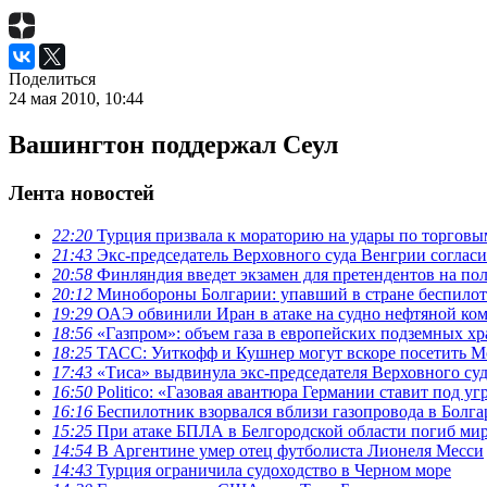
Поделиться
24 мая 2010, 10:44
Вашингтон поддержал Сеул
Лента новостей
22:20
Турция призвала к мораторию на удары по торговы
21:43
Экс-председатель Верховного суда Венгрии согласи
20:58
Финляндия введет экзамен для претендентов на по
20:12
Минобороны Болгарии: упавший в стране беспилотн
19:29
ОАЭ обвинили Иран в атаке на судно нефтяной к
18:56
«Газпром»: объем газа в европейских подземных х
18:25
ТАСС: Уиткофф и Кушнер могут вскоре посетить М
17:43
«Тиса» выдвинула экс-председателя Верховного суд
16:50
Politico: «Газовая авантюра Германии ставит под у
16:16
Беспилотник взорвался вблизи газопровода в Болг
15:25
При атаке БПЛА в Белгородской области погиб ми
14:54
В Аргентине умер отец футболиста Лионеля Месси
14:43
Турция ограничила судоходство в Черном море