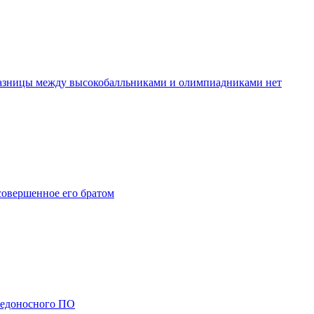
разницы между высокобалльниками и олимпиадниками нет
совершенное его братом
редоносного ПО