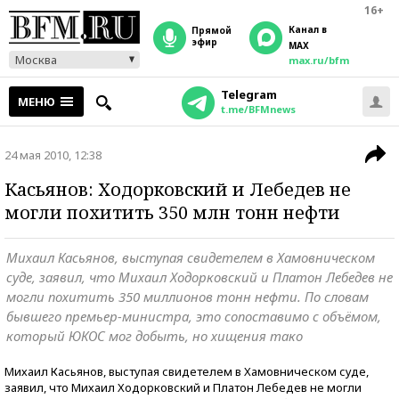
16+
Канал в
прямой
эфир
MAX
Москва
max.ru/bfm
Telegram
МЕНЮ
t.me/BFMnews
24 мая 2010, 12:38
Касьянов: Ходорковский и Лебедев не
могли похитить 350 млн тонн нефти
Михаил Касьянов, выступая свидетелем в Хамовническом
суде, заявил, что Михаил Ходорковский и Платон Лебедев не
могли похитить 350 миллионов тонн нефти. По словам
бывшего премьер-министра, это сопоставимо с объёмом,
который ЮКОС мог добыть, но хищения тако
Михаил Касьянов, выступая свидетелем в Хамовническом суде,
заявил, что Михаил Ходорковский и Платон Лебедев не могли