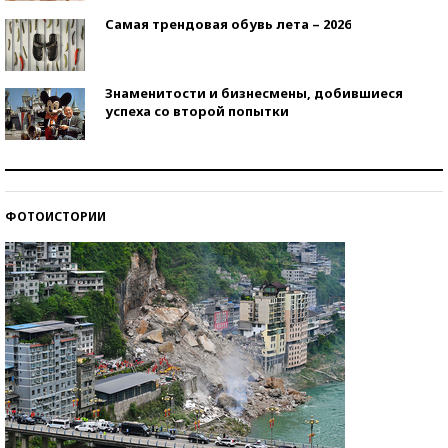
Самая трендовая обувь лета – 2026
Знаменитости и бизнесмены, добившиеся
успеха со второй попытки
Как защититься от солнца на курорте?
ФОТОИСТОРИИ
Кто изобрел средства связи?